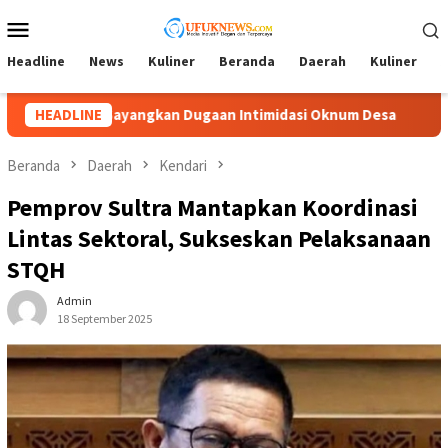
Loncat
Menu
ke
Mobile
konten
Headline
News
Kuliner
Beranda
Daerah
Kuliner
A
i Oknum Desa
HEADLINE
Lambat Tangani Aduan Penyerobotan Tanah,
Beranda
Daerah
Kendari
Pemprov Sultra Mantapkan Koordinasi
Lintas Sektoral, Sukseskan Pelaksanaan
STQH
Admin
18 September 2025