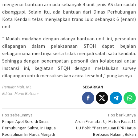
mengenai bantuan armada sebanyak 4 unit jenis AS dan sudah
disanggupi. Selain itu, ada bantuan dari Dinas Perhubungan
Kota Kendari telas menyiapkan trans Lulo sebanyak 6 (enam)
unit.
” Mudah-mudahan dengan adanya bantuan unit ini, persoalan
dilapangan dalam pelaksanaan STQH dapat bejalan
sebagaimana mestinya serta tidak menjadi salah satu kendala.
Sehingga dengan penempatan personil dan kolaborasi antar
instansi ini, kegiatan STQH dengan melakukan survey
dilapangan untuk mensukseskan acara tersebut,” pungkasnya.
Penulis: Muh. IKL
SEBARKAN
Editor: Mono Buthuni
Navigasi
Pos sebelumnya
Pos berikutnya
Pimpin Apel Sore di Dinas
Ardin Firanata : Uji Materi Pasal 11
pos
Perhubungan Sultra, Ir. Hugua :
UU Polri: “Persetujuan DPR Harus
Kedisplinan Ini Harus Menjadi
Berbasis Hukum, Bukan