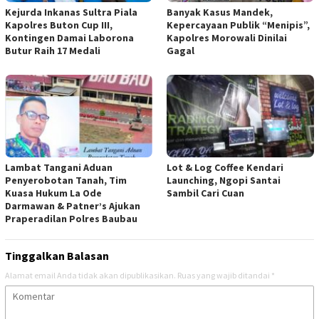
Kejurda Inkanas Sultra Piala
Banyak Kasus Mandek,
Kapolres Buton Cup III,
Kepercayaan Publik “Menipis”,
Kontingen Damai Laborona
Kapolres Morowali Dinilai
Butur Raih 17 Medali
Gagal
Lambat Tangani Aduan
Lot & Log Coffee Kendari
Penyerobotan Tanah, Tim
Launching, Ngopi Santai
Kuasa Hukum La Ode
Sambil Cari Cuan
Darmawan & Patner’s Ajukan
Praperadilan Polres Baubau
Tinggalkan Balasan
Alamat email Anda tidak akan dipublikasikan.
Ruas yang wajib ditandai
*