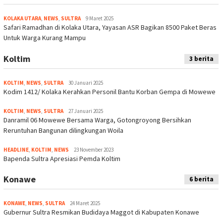
KOLAKA UTARA
,
NEWS
,
SULTRA
9 Maret 2025
Safari Ramadhan di Kolaka Utara, Yayasan ASR Bagikan 8500 Paket Beras
Untuk Warga Kurang Mampu
Koltim
3 berita
KOLTIM
,
NEWS
,
SULTRA
30 Januari 2025
Kodim 1412/ Kolaka Kerahkan Personil Bantu Korban Gempa di Mowewe
KOLTIM
,
NEWS
,
SULTRA
27 Januari 2025
Danramil 06 Mowewe Bersama Warga, Gotongroyong Bersihkan
Reruntuhan Bangunan dilingkungan Woila
HEADLINE
,
KOLTIM
,
NEWS
23 November 2023
Bapenda Sultra Apresiasi Pemda Koltim
Konawe
6 berita
KONAWE
,
NEWS
,
SULTRA
24 Maret 2025
Gubernur Sultra Resmikan Budidaya Maggot di Kabupaten Konawe