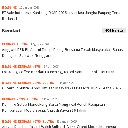
HEADLINE
15 Januari 2026
PT Vale Indonesia Kantongi RKAB 2026, Investasi Jangka Panjang Terus
Berlanjut
Kendari
404 berita
KENDARI
,
SULTRA
4 Agustus 2026
Anggota DPD RI, Amirul Tamim Dialog Bersama Tokoh Masyarakat Bahas
Kemajuan Sulawesi Tenggara
HEADLINE
,
KENDARI
,
NEWS
8 April 2026
Lot & Log Coffee Kendari Launching, Ngopi Santai Sambil Cari Cuan
HEADLINE
,
KENDARI
,
NEWS
,
SULTRA
17 Maret 2026
Gubernur Sultra Lepas Ratusan Masyarakat Peserta Mudik Gratis 2026
KENDARI
,
NEWS
,
SULTRA
16 Maret 2026
Kominfo Sultra Mendukung Serta Mengawal Penuh Kebijakan
Pembatasan Media Sosial Anak di Bawah 16 Tahun
HEADLINE
,
KENDARI
,
NEWS
,
SULTRA
28 Januari 2026
Arsyila Diza Hanifa Jalil Wakili Sultra di Ajang Grand Model Indonesia