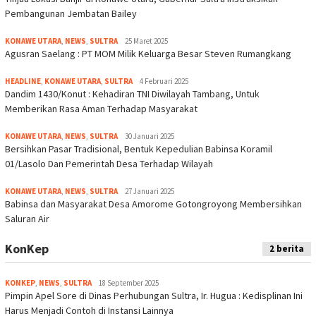
Pembangunan Jembatan Bailey
KONAWE UTARA
,
NEWS
,
SULTRA
25 Maret 2025
Agusran Saelang : PT MOM Milik Keluarga Besar Steven Rumangkang
HEADLINE
,
KONAWE UTARA
,
SULTRA
4 Februari 2025
Dandim 1430/Konut : Kehadiran TNI Diwilayah Tambang, Untuk
Memberikan Rasa Aman Terhadap Masyarakat
KONAWE UTARA
,
NEWS
,
SULTRA
30 Januari 2025
Bersihkan Pasar Tradisional, Bentuk Kepedulian Babinsa Koramil
01/Lasolo Dan Pemerintah Desa Terhadap Wilayah
KONAWE UTARA
,
NEWS
,
SULTRA
27 Januari 2025
Babinsa dan Masyarakat Desa Amorome Gotongroyong Membersihkan
Saluran Air
KonKep
2 berita
KONKEP
,
NEWS
,
SULTRA
18 September 2025
Pimpin Apel Sore di Dinas Perhubungan Sultra, Ir. Hugua : Kedisplinan Ini
Harus Menjadi Contoh di Instansi Lainnya