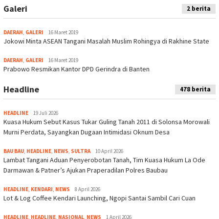
Galeri
2 berita
DAERAH
,
GALERI
16 Maret 2019
Jokowi Minta ASEAN Tangani Masalah Muslim Rohingya di Rakhine State
DAERAH
,
GALERI
16 Maret 2019
Prabowo Resmikan Kantor DPD Gerindra di Banten
Headline
478 berita
HEADLINE
19 Juli 2026
Kuasa Hukum Sebut Kasus Tukar Guling Tanah 2011 di Solonsa Morowali
Murni Perdata, Sayangkan Dugaan Intimidasi Oknum Desa
BAU BAU
,
HEADLINE
,
NEWS
,
SULTRA
10 April 2026
Lambat Tangani Aduan Penyerobotan Tanah, Tim Kuasa Hukum La Ode
Darmawan & Patner’s Ajukan Praperadilan Polres Baubau
HEADLINE
,
KENDARI
,
NEWS
8 April 2026
Lot & Log Coffee Kendari Launching, Ngopi Santai Sambil Cari Cuan
HEADLINE
,
HEADLINE
,
NASIONAL
,
NEWS
1 April 2026