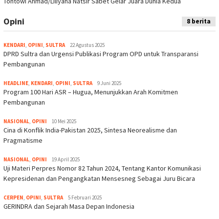
Tontowi Ahmad/Liliyana Natsir Sabet Gelar Juara Dunia Kedua
Opini
8 berita
KENDARI
,
OPINI
,
SULTRA
22 Agustus 2025
DPRD Sultra dan Urgensi Publikasi Program OPD untuk Transparansi
Pembangunan
HEADLINE
,
KENDARI
,
OPINI
,
SULTRA
9 Juni 2025
Program 100 Hari ASR – Hugua, Menunjukkan Arah Komitmen
Pembangunan
NASIONAL
,
OPINI
10 Mei 2025
Cina di Konflik India-Pakistan 2025, Sintesa Neorealisme dan
Pragmatisme
NASIONAL
,
OPINI
19 April 2025
Uji Materi Perpres Nomor 82 Tahun 2024, Tentang Kantor Komunikasi
Kepresidenan dan Pengangkatan Mensesneg Sebagai Juru Bicara
CERPEN
,
OPINI
,
SULTRA
5 Februari 2025
GERINDRA dan Sejarah Masa Depan Indonesia