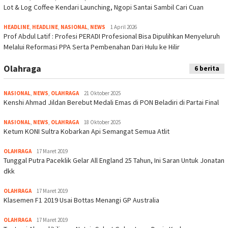
Lot & Log Coffee Kendari Launching, Ngopi Santai Sambil Cari Cuan
HEADLINE
,
HEADLINE
,
NASIONAL
,
NEWS
1 April 2026
Prof Abdul Latif : Profesi PERADI Profesional Bisa Dipulihkan Menyeluruh
Melalui Reformasi PPA Serta Pembenahan Dari Hulu ke Hilir
Olahraga
6 berita
NASIONAL
,
NEWS
,
OLAHRAGA
21 Oktober 2025
Kenshi Ahmad Jildan Berebut Medali Emas di PON Beladiri di Partai Final
NASIONAL
,
NEWS
,
OLAHRAGA
18 Oktober 2025
Ketum KONI Sultra Kobarkan Api Semangat Semua Atlit
OLAHRAGA
17 Maret 2019
Tunggal Putra Paceklik Gelar All England 25 Tahun, Ini Saran Untuk Jonatan
dkk
OLAHRAGA
17 Maret 2019
Klasemen F1 2019 Usai Bottas Menangi GP Australia
OLAHRAGA
17 Maret 2019