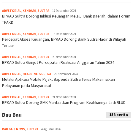
ADVETORIAL
,
KENDARI
,
SULTRA
17 Desember 2024
BPKAD Sultra Dorong Inklusi Keuangan Melalui Bank Daerah, dalam Forum
TPAKD
ADVETORIAL
,
KENDARI
,
SULTRA
16 Desember 2024
Percepat Akses Keuangan, BPKAD Dorong Bank Sultra Hadir di Wilayah
Terluar
ADVETORIAL
,
KENDARI
,
SULTRA
25 November 2024
BPKAD Sultra Genjot Percepatan Realisasi Anggaran Tahun 2024
ADVETORIAL
,
HEADLINE
,
SULTRA
25 November 2024
Melalui Aplikasi Mobile Pajak, Bapenda Sultra Terus Maksimalkan
Pelayanan pada Masyarakat
ADVETORIAL
,
KENDARI
,
SULTRA
21 November 2024
BPKAD Sultra Dorong SMK Manfaatkan Program Keahliannya Jadi BLUD
Bau Bau
158 berita
BAU BAU
,
NEWS
,
SULTRA
4 Agustus 2026