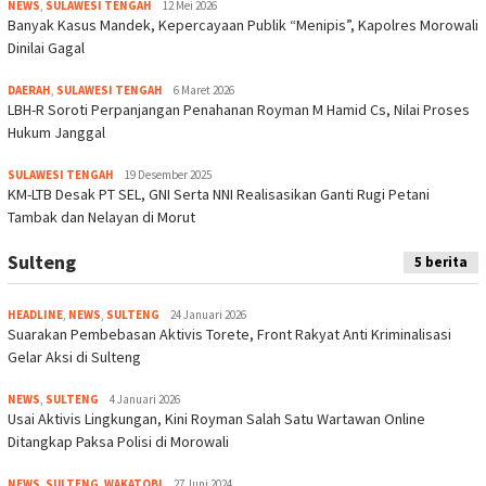
NEWS
,
SULAWESI TENGAH
12 Mei 2026
Banyak Kasus Mandek, Kepercayaan Publik “Menipis”, Kapolres Morowali
Dinilai Gagal
DAERAH
,
SULAWESI TENGAH
6 Maret 2026
LBH-R Soroti Perpanjangan Penahanan Royman M Hamid Cs, Nilai Proses
Hukum Janggal
SULAWESI TENGAH
19 Desember 2025
KM-LTB Desak PT SEL, GNI Serta NNI Realisasikan Ganti Rugi Petani
Tambak dan Nelayan di Morut
Sulteng
5 berita
HEADLINE
,
NEWS
,
SULTENG
24 Januari 2026
Suarakan Pembebasan Aktivis Torete, Front Rakyat Anti Kriminalisasi
Gelar Aksi di Sulteng
NEWS
,
SULTENG
4 Januari 2026
Usai Aktivis Lingkungan, Kini Royman Salah Satu Wartawan Online
Ditangkap Paksa Polisi di Morowali
NEWS
,
SULTENG
,
WAKATOBI
27 Juni 2024