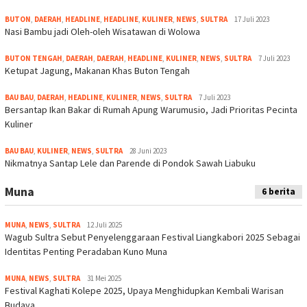
BUTON
,
DAERAH
,
HEADLINE
,
HEADLINE
,
KULINER
,
NEWS
,
SULTRA
17 Juli 2023
Nasi Bambu jadi Oleh-oleh Wisatawan di Wolowa
BUTON TENGAH
,
DAERAH
,
DAERAH
,
HEADLINE
,
KULINER
,
NEWS
,
SULTRA
7 Juli 2023
Ketupat Jagung, Makanan Khas Buton Tengah
BAU BAU
,
DAERAH
,
HEADLINE
,
KULINER
,
NEWS
,
SULTRA
7 Juli 2023
Bersantap Ikan Bakar di Rumah Apung Warumusio, Jadi Prioritas Pecinta
Kuliner
BAU BAU
,
KULINER
,
NEWS
,
SULTRA
28 Juni 2023
Nikmatnya Santap Lele dan Parende di Pondok Sawah Liabuku
Muna
6 berita
MUNA
,
NEWS
,
SULTRA
12 Juli 2025
Wagub Sultra Sebut Penyelenggaraan Festival Liangkabori 2025 Sebagai
Identitas Penting Peradaban Kuno Muna
MUNA
,
NEWS
,
SULTRA
31 Mei 2025
Festival Kaghati Kolepe 2025, Upaya Menghidupkan Kembali Warisan
Budaya