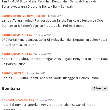
Tim PKM UM Buton Gelar Pelatihan Pengolahan Sampah Plastik di
Sukanayo, Warga Didorong Bentuk Bank Sampah
BAU BAU
,
HEADLINE
,
NEWS
,
SULTRA
10 April 2026
Lambat Tangani Aduan Penyerobotan Tanah, Tim Kuasa Hukum La Ode
Darmawan & Patner’s Ajukan Praperadilan Polres Baubau
BAU BAU
,
NEWS
,
SULTRA
17 Januari 2026
DPD Partai Hanura Sultra, Gelar Uji Kelayakan dan Kepatuhan Calon Ketua
DPC di Kepulauan Buton
BAU BAU
,
NEWS
,
SULTRA
10 Januari 2026
Ketua LBPP-Sultra, Beri Keterangan Atas Dugaan Penyebaran Berita Hoax
ke Polres Baubau
BAU BAU
,
SULTRA
18 November 2025
Ketua LBPP-Sultra Resmi Laporkan Laode Tuangge di Polres Baubau
Bombana
1 berita
BOMBANA
,
NEWS
,
SULTRA
2 Januari 2025
Petani di Rumbia Laporkan Penyerobotan Lahan Sawah di Polres
Bombana