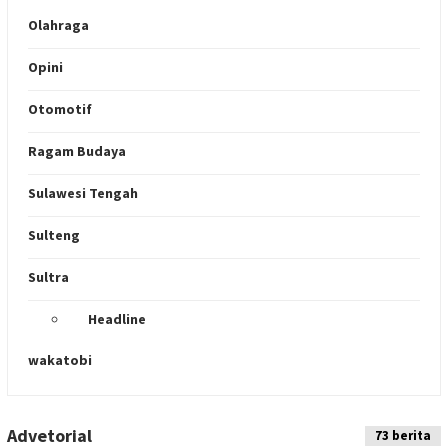
Olahraga
Opini
Otomotif
Ragam Budaya
Sulawesi Tengah
Sulteng
Sultra
Headline
wakatobi
Advetorial
Indeks
73 berita