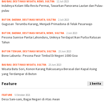
BAU BAU
,
DESTINASI WISATA
,
NEWS
,
SULTRA
12 Juli 2023
Indahnya Kolam Villa Restu Permai, Tawarkan Panorama Lautan dan Pulau-
pulau
BUTON
,
DAERAH
,
DESTINASI WISATA
,
SULTRA
2 Juli 2023
Gugusan Terumbu Karang, Menjadi Primadona di Teluk Pasarwajo
BUTON
,
DAERAH
,
DESTINASI WISATA
,
NEWS
,
SULTRA
2 Juli 2023
Pesona Sunrise Pantai Lahonduru, Uniknya Terdapat Ikan Purba Ratusan
Tahun
BUTON TENGAH
,
DESTINASI WISATA
,
SULTRA
23 Juni 2023
Bone Labunta : Pesona Pasir Timbul Di Negeri 1000 Goa
BAU BAU
,
DESTINASI WISATA
,
SULTRA
23 Juni 2023
Wisata Batu Sori, Konon Karang Raksasanya Berasal dari Kapal Asing
yang Terdampar di Buton
Feature
1 berita
FEATURE
5 Oktober 2021
Desa Sani-sani, Bagai Negeri di Atas Awan