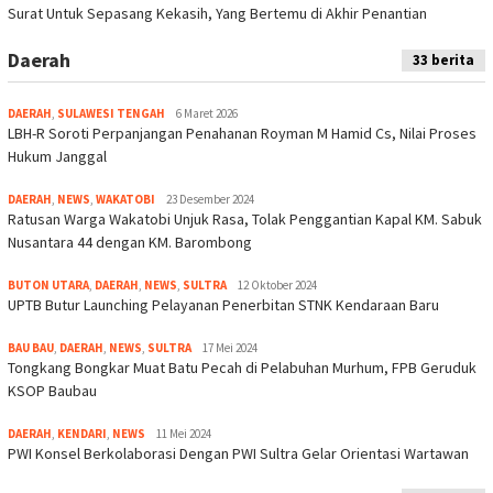
Surat Untuk Sepasang Kekasih, Yang Bertemu di Akhir Penantian
Daerah
33 berita
DAERAH
,
SULAWESI TENGAH
6 Maret 2026
LBH-R Soroti Perpanjangan Penahanan Royman M Hamid Cs, Nilai Proses
Hukum Janggal
DAERAH
,
NEWS
,
WAKATOBI
23 Desember 2024
Ratusan Warga Wakatobi Unjuk Rasa, Tolak Penggantian Kapal KM. Sabuk
Nusantara 44 dengan KM. Barombong
BUTON UTARA
,
DAERAH
,
NEWS
,
SULTRA
12 Oktober 2024
UPTB Butur Launching Pelayanan Penerbitan STNK Kendaraan Baru
BAU BAU
,
DAERAH
,
NEWS
,
SULTRA
17 Mei 2024
Tongkang Bongkar Muat Batu Pecah di Pelabuhan Murhum, FPB Geruduk
KSOP Baubau
DAERAH
,
KENDARI
,
NEWS
11 Mei 2024
PWI Konsel Berkolaborasi Dengan PWI Sultra Gelar Orientasi Wartawan