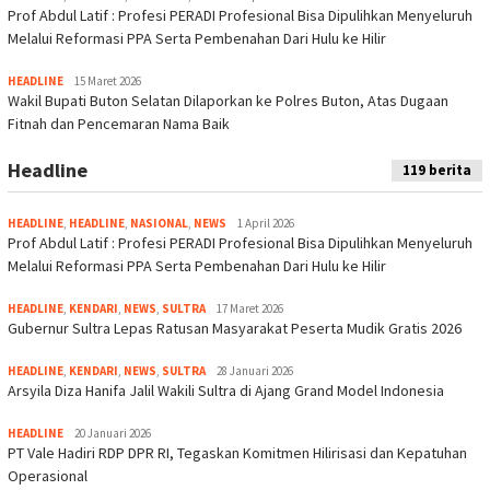
Prof Abdul Latif : Profesi PERADI Profesional Bisa Dipulihkan Menyeluruh
Melalui Reformasi PPA Serta Pembenahan Dari Hulu ke Hilir
HEADLINE
15 Maret 2026
Wakil Bupati Buton Selatan Dilaporkan ke Polres Buton, Atas Dugaan
Fitnah dan Pencemaran Nama Baik
Headline
119 berita
HEADLINE
,
HEADLINE
,
NASIONAL
,
NEWS
1 April 2026
Prof Abdul Latif : Profesi PERADI Profesional Bisa Dipulihkan Menyeluruh
Melalui Reformasi PPA Serta Pembenahan Dari Hulu ke Hilir
HEADLINE
,
KENDARI
,
NEWS
,
SULTRA
17 Maret 2026
Gubernur Sultra Lepas Ratusan Masyarakat Peserta Mudik Gratis 2026
HEADLINE
,
KENDARI
,
NEWS
,
SULTRA
28 Januari 2026
Arsyila Diza Hanifa Jalil Wakili Sultra di Ajang Grand Model Indonesia
HEADLINE
20 Januari 2026
PT Vale Hadiri RDP DPR RI, Tegaskan Komitmen Hilirisasi dan Kepatuhan
Operasional