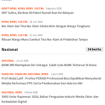
ADVETORIAL
,
MUNA
,
NEWS
,
SULTRA
9 Agustus 2024
DKP Sultra, Berikan 80 Paket Rumah Ikan Ke Nelayan
MUNA
,
NEWS
,
SULTRA
28 Juni 2024
Nur Alam dan Tina Nur Alam Silaturahmi dengan Warga Tongkuno
MUNA
,
NEWS
,
SULTRA
27 Juni 2024
Ribuan Warga Muna Sambut Tina Nur Alam di Pelabuhan Tampo
Nasional
54 berita
NASIONAL
22 Juli 2026
BANK BRI Mantapkan Diri Sebagai Salah Satu BANK Terbesar DI Dunia
HEADLINE
,
HEADLINE
,
NASIONAL
,
NEWS
1 April 2026
Prof Abdul Latif : Profesi PERADI Profesional Bisa Dipulihkan Menyeluruh
Melalui Reformasi PPA Serta Pembenahan Dari Hulu ke Hilir
NASIONAL
,
NEWS
9 Maret 2026
SMSI Gelar Rapimnas 2026, Bahas Penguatan Industri Media Siber dan
Kedaulatan Digital