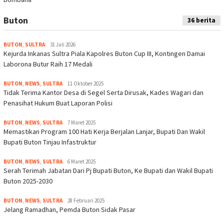
Buton
36 berita
BUTON
,
SULTRA
31 Juli 2026
Kejurda Inkanas Sultra Piala Kapolres Buton Cup III, Kontingen Damai
Laborona Butur Raih 17 Medali
BUTON
,
NEWS
,
SULTRA
11 Oktober 2025
Tidak Terima Kantor Desa di Segel Serta Dirusak, Kades Wagari dan
Penasihat Hukum Buat Laporan Polisi
BUTON
,
NEWS
,
SULTRA
7 Maret 2025
Memastikan Program 100 Hati Kerja Berjalan Lanjar, Bupati Dan Wakil
Bupati Buton Tinjau Infastruktur
BUTON
,
NEWS
,
SULTRA
6 Maret 2025
Serah Terimah Jabatan Dari Pj Bupati Buton, Ke Bupati dan Wakil Bupati
Buton 2025-2030
BUTON
,
NEWS
,
SULTRA
28 Februari 2025
Jelang Ramadhan, Pemda Buton Sidak Pasar