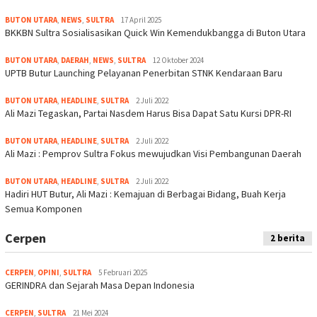
BUTON UTARA
,
NEWS
,
SULTRA
17 April 2025
BKKBN Sultra Sosialisasikan Quick Win Kemendukbangga di Buton Utara
BUTON UTARA
,
DAERAH
,
NEWS
,
SULTRA
12 Oktober 2024
UPTB Butur Launching Pelayanan Penerbitan STNK Kendaraan Baru
BUTON UTARA
,
HEADLINE
,
SULTRA
2 Juli 2022
Ali Mazi Tegaskan, Partai Nasdem Harus Bisa Dapat Satu Kursi DPR-RI
BUTON UTARA
,
HEADLINE
,
SULTRA
2 Juli 2022
Ali Mazi : Pemprov Sultra Fokus mewujudkan Visi Pembangunan Daerah
BUTON UTARA
,
HEADLINE
,
SULTRA
2 Juli 2022
Hadiri HUT Butur, Ali Mazi : Kemajuan di Berbagai Bidang, Buah Kerja
Semua Komponen
Cerpen
2 berita
CERPEN
,
OPINI
,
SULTRA
5 Februari 2025
GERINDRA dan Sejarah Masa Depan Indonesia
CERPEN
,
SULTRA
21 Mei 2024