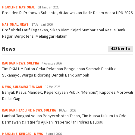
HEADLINE
,
NASIONAL
24 Januari 2026
Presiden RI Prabowo Subianto, di Jadwalkan Hadir Dalam Acara HPN 2026
NASIONAL
,
NEWS
17 Januari 2026
Prof Abdul Latif Tegaskan, Sikap Diam Kejati Sumbar soal Kasus Bank
Nagari Berpotensi Melanggar Hukum
News
412 berita
BAU BAU
,
NEWS
,
SULTRA
4 Agustus 2026
Tim PKM UM Buton Gelar Pelatihan Pengolahan Sampah Plastik di
Sukanayo, Warga Didorong Bentuk Bank Sampah
NEWS
,
SULAWESI TENGAH
12 Mei 2026
Banyak Kasus Mandek, Kepercayaan Publik “Menipis”, Kapolres Morowali
Dinilai Gagal
BAU BAU
,
HEADLINE
,
NEWS
,
SULTRA
10 April 2026
Lambat Tangani Aduan Penyerobotan Tanah, Tim Kuasa Hukum La Ode
Darmawan & Patner’s Ajukan Praperadilan Polres Baubau
HEADLINE
,
KENDARI
,
NEWS
8 April 2026