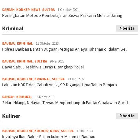
DAERAH
,
KONKEP
,
NEWS
,
SULTRA
1 Oktober 2021
Peningkatan Metode Pembelajaran Siswa Prakerin Melalui Daring
Kriminal
4 berita
BAU BAU
,
KRIMINAL
11 Oktober 2023
Polres Baubau Bantah Dugaan Petugas Aniaya Tahanan di dalam Sel
BAU BAU
,
KRIMINAL
,
SULTRA
9 Mei 2023
Bawa Sabu, Residivis Curas Ditangkap Polisi
BAU BAU
,
HEADLINE
,
KRIMINAL
,
SULTRA
19 Juni 2022
Lakukan KDRT dan Cabuli Anak, SR Diganjar Lima Tahun Penjara
DAERAH
,
KRIMINAL
16 Maret 2019
2 Hari Hilang, Nelayan Tewas Mengambang di Pantai Cipalawah Garut
Kuliner
9 berita
BAU BAU
,
HEADLINE
,
KULINER
,
NEWS
,
SULTRA
17 Juli 2023
lezatnya Ikan Bakar Sajian kuliner Malam di Baubau