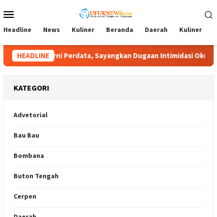
Loncat
Menu
ke
Mobile
konten
Headline
News
Kuliner
Beranda
Daerah
Kuliner
A
i Perdata, Sayangkan Dugaan Intimidasi Oknum Desa
HEADLINE
Lamb
KATEGORI
Advetorial
Bau Bau
Bombana
Buton Tengah
Cerpen
Daerah