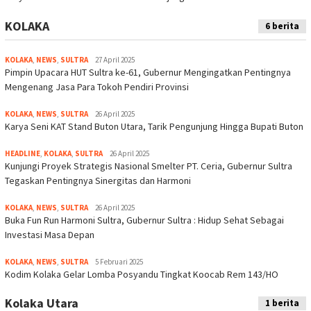
KOLAKA
6 berita
KOLAKA
,
NEWS
,
SULTRA
27 April 2025
Pimpin Upacara HUT Sultra ke-61, Gubernur Mengingatkan Pentingnya
Mengenang Jasa Para Tokoh Pendiri Provinsi
KOLAKA
,
NEWS
,
SULTRA
26 April 2025
Karya Seni KAT Stand Buton Utara, Tarik Pengunjung Hingga Bupati Buton
HEADLINE
,
KOLAKA
,
SULTRA
26 April 2025
Kunjungi Proyek Strategis Nasional Smelter PT. Ceria, Gubernur Sultra
Tegaskan Pentingnya Sinergitas dan Harmoni
KOLAKA
,
NEWS
,
SULTRA
26 April 2025
Buka Fun Run Harmoni Sultra, Gubernur Sultra : Hidup Sehat Sebagai
Investasi Masa Depan
KOLAKA
,
NEWS
,
SULTRA
5 Februari 2025
Kodim Kolaka Gelar Lomba Posyandu Tingkat Koocab Rem 143/HO
Kolaka Utara
1 berita