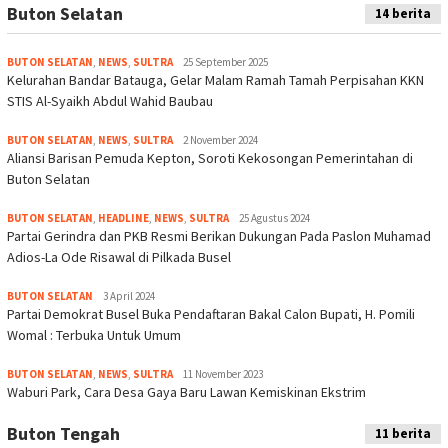
Buton Selatan
14 berita
BUTON SELATAN
,
NEWS
,
SULTRA
25 September 2025
Kelurahan Bandar Batauga, Gelar Malam Ramah Tamah Perpisahan KKN
STIS Al-Syaikh Abdul Wahid Baubau
BUTON SELATAN
,
NEWS
,
SULTRA
2 November 2024
Aliansi Barisan Pemuda Kepton, Soroti Kekosongan Pemerintahan di
Buton Selatan
BUTON SELATAN
,
HEADLINE
,
NEWS
,
SULTRA
25 Agustus 2024
Partai Gerindra dan PKB Resmi Berikan Dukungan Pada Paslon Muhamad
Adios-La Ode Risawal di Pilkada Busel
BUTON SELATAN
3 April 2024
Partai Demokrat Busel Buka Pendaftaran Bakal Calon Bupati, H. Pomili
Womal : Terbuka Untuk Umum
BUTON SELATAN
,
NEWS
,
SULTRA
11 November 2023
Waburi Park, Cara Desa Gaya Baru Lawan Kemiskinan Ekstrim
Buton Tengah
11 berita