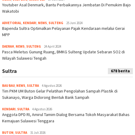
Youtuber Asal Denmark, Bantu Perbaikannya Jembatan Di Pemukim Bajo
Wakatobi
ADVETORIAL
,
KENDARI
,
NEWS
,
SULTENG
25 Juni 2024
Bapenda Sultra Optimalkan Pelayanan Pajak Kendaraan melalui Gerai
MPP
DAERAH
,
NEWS
,
SULTENG
24 April 2024
Pasca Meletus Gunung Ruang, BMKG Sulteng Update Sebaran SO2 di
Wilayah Sulawesi Tengah
Sultra
678 berita
BAU BAU
,
NEWS
,
SULTRA
4 Agustus 2026
Tim PKM UM Buton Gelar Pelatihan Pengolahan Sampah Plastik di
Sukanayo, Warga Didorong Bentuk Bank Sampah
KENDARI
,
SULTRA
4 Agustus 2026
Anggota DPD RI, Amirul Tamim Dialog Bersama Tokoh Masyarakat Bahas
Kemajuan Sulawesi Tenggara
BUTON
,
SULTRA
31 Juli 2026