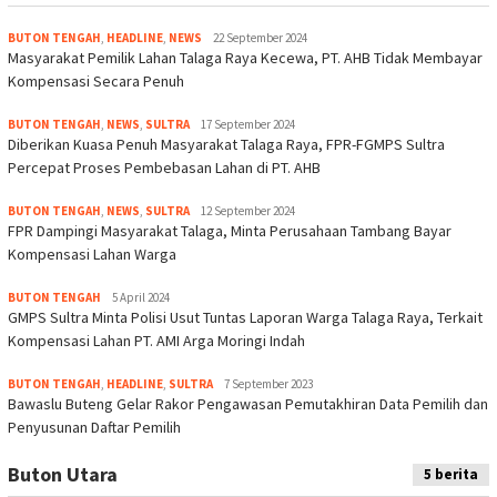
BUTON TENGAH
,
HEADLINE
,
NEWS
22 September 2024
Masyarakat Pemilik Lahan Talaga Raya Kecewa, PT. AHB Tidak Membayar
Kompensasi Secara Penuh
BUTON TENGAH
,
NEWS
,
SULTRA
17 September 2024
Diberikan Kuasa Penuh Masyarakat Talaga Raya, FPR-FGMPS Sultra
Percepat Proses Pembebasan Lahan di PT. AHB
BUTON TENGAH
,
NEWS
,
SULTRA
12 September 2024
FPR Dampingi Masyarakat Talaga, Minta Perusahaan Tambang Bayar
Kompensasi Lahan Warga
BUTON TENGAH
5 April 2024
GMPS Sultra Minta Polisi Usut Tuntas Laporan Warga Talaga Raya, Terkait
Kompensasi Lahan PT. AMI Arga Moringi Indah
BUTON TENGAH
,
HEADLINE
,
SULTRA
7 September 2023
Bawaslu Buteng Gelar Rakor Pengawasan Pemutakhiran Data Pemilih dan
Penyusunan Daftar Pemilih
Buton Utara
5 berita