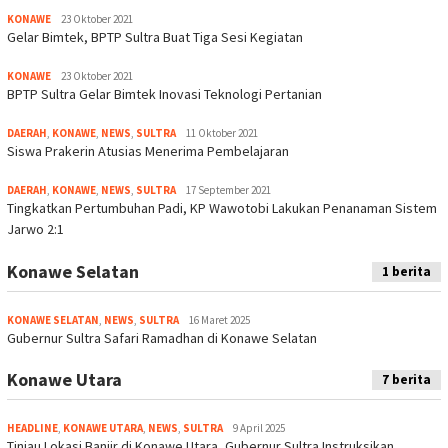
KONAWE
23 Oktober 2021
Gelar Bimtek, BPTP Sultra Buat Tiga Sesi Kegiatan
KONAWE
23 Oktober 2021
BPTP Sultra Gelar Bimtek Inovasi Teknologi Pertanian
DAERAH
,
KONAWE
,
NEWS
,
SULTRA
11 Oktober 2021
Siswa Prakerin Atusias Menerima Pembelajaran
DAERAH
,
KONAWE
,
NEWS
,
SULTRA
17 September 2021
Tingkatkan Pertumbuhan Padi, KP Wawotobi Lakukan Penanaman Sistem
Jarwo 2:1
Konawe Selatan
1 berita
KONAWE SELATAN
,
NEWS
,
SULTRA
16 Maret 2025
Gubernur Sultra Safari Ramadhan di Konawe Selatan
Konawe Utara
7 berita
HEADLINE
,
KONAWE UTARA
,
NEWS
,
SULTRA
9 April 2025
Tinjau Lokasi Banjir di Konawe Utara, Gubernur Sultra Instruksikan