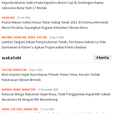
Kejurda Inkanas Sultra Piala Kapolres Buton Cup III, Kontingen Damai
Laborona Butur Raih 17 Medali
HEADLINE
19 Juli 2026
Kuasa Hukum Sebut Kasus Tukar Guling Tanah 2011 di Solonsa Morowali
Murni Perdata, Sayangkan Dugaan Intimidasi Oknum Desa
BAU BAU
,
HEADLINE
,
NEWS
,
SULTRA
10 April 2026
Lambat Tangani Aduan Penyerobotan Tanah, Tim Kuasa Hukum La Ode
Darmawan & Patner’s Ajukan Praperadilan Polres Baubau
wakatobi
4 berita
SULTRA
,
WAKATOBI
6 April 2025
Bom Kepton Unjuk Rasa Depan Polsek Tomia Timur, Kecam Tindak
Kekerasan Oknum Brimob
DAERAH
,
NEWS
,
WAKATOBI
23 Desember 2024
Ratusan Warga Wakatobi Unjuk Rasa, Tolak Penggantian Kapal KM. Sabuk
Nusantara 44 dengan KM. Barombong
NEWS
,
SULTENG
,
WAKATOBI
27 Juni 2024