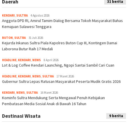
Daerah
31 berita
KENDARI
,
SULTRA
4 Agustus 2026
Anggota DPD RI, Amirul Tamim Dialog Bersama Tokoh Masyarakat Bahas
Kemajuan Sulawesi Tenggara
BUTON
,
SULTRA
31 Juli 2026
Kejurda Inkanas Sultra Piala Kapolres Buton Cup III, Kontingen Damai
Laborona Butur Raih 17 Medali
HEADLINE
,
KENDARI
,
NEWS
8 April 2026
Lot & Log Coffee Kendari Launching, Ngopi Santai Sambil Cari Cuan
HEADLINE
,
KENDARI
,
NEWS
,
SULTRA
17 Maret 2026
Gubernur Sultra Lepas Ratusan Masyarakat Peserta Mudik Gratis 2026
KENDARI
,
NEWS
,
SULTRA
16 Maret 2026
Kominfo Sultra Mendukung Serta Mengawal Penuh Kebijakan
Pembatasan Media Sosial Anak di Bawah 16 Tahun
Destinasi Wisata
9 berita