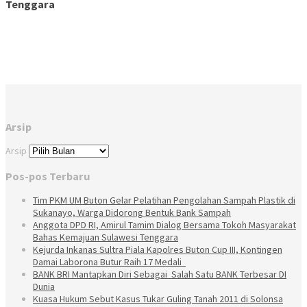
Tenggara
Arsip
Arsip
Pos-pos Terbaru
Tim PKM UM Buton Gelar Pelatihan Pengolahan Sampah Plastik di
Sukanayo, Warga Didorong Bentuk Bank Sampah
Anggota DPD RI, Amirul Tamim Dialog Bersama Tokoh Masyarakat
Bahas Kemajuan Sulawesi Tenggara
Kejurda Inkanas Sultra Piala Kapolres Buton Cup III, Kontingen
Damai Laborona Butur Raih 17 Medali
BANK BRI Mantapkan Diri Sebagai Salah Satu BANK Terbesar DI
Dunia
Kuasa Hukum Sebut Kasus Tukar Guling Tanah 2011 di Solonsa