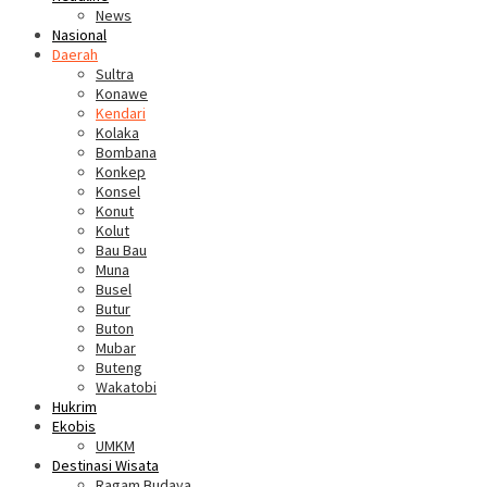
News
Nasional
Daerah
Sultra
Konawe
Kendari
Kolaka
Bombana
Konkep
Konsel
Konut
Kolut
Bau Bau
Muna
Busel
Butur
Buton
Mubar
Buteng
Wakatobi
Hukrim
Ekobis
UMKM
Destinasi Wisata
Ragam Budaya