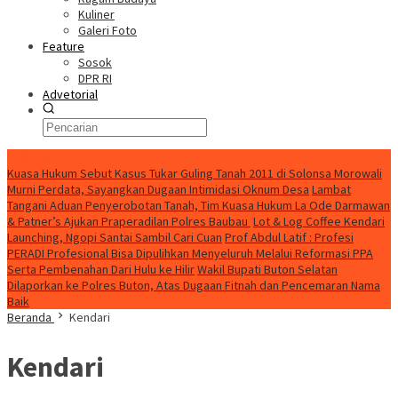
Kuliner
Galeri Foto
Feature
Sosok
DPR RI
Advetorial
HEADLINE
Kuasa Hukum Sebut Kasus Tukar Guling Tanah 2011 di Solonsa Morowali
Murni Perdata, Sayangkan Dugaan Intimidasi Oknum Desa
Lambat
Tangani Aduan Penyerobotan Tanah, Tim Kuasa Hukum La Ode Darmawan
& Patner’s Ajukan Praperadilan Polres Baubau
Lot & Log Coffee Kendari
Launching, Ngopi Santai Sambil Cari Cuan
Prof Abdul Latif : Profesi
PERADI Profesional Bisa Dipulihkan Menyeluruh Melalui Reformasi PPA
Serta Pembenahan Dari Hulu ke Hilir
Wakil Bupati Buton Selatan
Dilaporkan ke Polres Buton, Atas Dugaan Fitnah dan Pencemaran Nama
Baik
Beranda
Kendari
Kendari