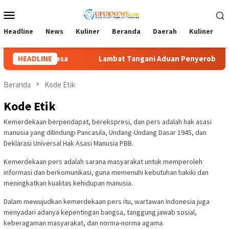
Loncat
Menu
ke
Mobile
konten
Headline
News
Kuliner
Beranda
Daerah
Kuliner
A
Lambat Tangani Aduan Penyerobotan Tanah, Tim Kuasa Hukum L
HEADLINE
Beranda
Kode Etik
Kode Etik
Kemerdekaan berpendapat, berekspresi, dan pers adalah hak asasi
manusia yang dilindungi Pancasila, Undang-Undang Dasar 1945, dan
Deklarasi Universal Hak Asasi Manusia PBB.
Kemerdekaan pers adalah sarana masyarakat untuk memperoleh
informasi dan berkomunikasi, guna memenuhi kebutuhan hakiki dan
meningkatkan kualitas kehidupan manusia.
Dalam mewujudkan kemerdekaan pers itu, wartawan Indonesia juga
menyadari adanya kepentingan bangsa, tanggung jawab sosial,
keberagaman masyarakat, dan norma-norma agama.