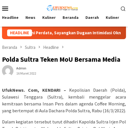
Loncat
Menu
ke
Mobile
konten
Headline
News
Kuliner
Beranda
Daerah
Kuliner
A
rni Perdata, Sayangkan Dugaan Intimidasi Oknum Desa
HEADLINE
L
Beranda
Sultra
Headline
Polda Sultra Teken MoU Bersama Media
Admin
16 Maret 2022
UfukNews. Com, KENDARI –
Kepolisian Daerah (Polda),
Sulawesi Tenggara (Sultra), kembali menggelar acara
kemitraan bersama Insan Pers dalam agenda Coffee Morning,
yang bertempat di Aula Dachara Polda Sultra, Rabu (16/3/2022).
Dalam kegiatan tersebut turut dihadiri Kapolda Sultra Irjen Pol