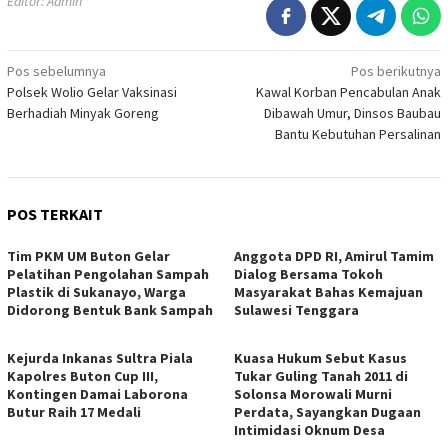
Editor: Admin
Navigasi
Pos sebelumnya
Pos berikutnya
Polsek Wolio Gelar Vaksinasi
Kawal Korban Pencabulan Anak
pos
Berhadiah Minyak Goreng
Dibawah Umur, Dinsos Baubau
Bantu Kebutuhan Persalinan
POS TERKAIT
Tim PKM UM Buton Gelar
Anggota DPD RI, Amirul Tamim
Pelatihan Pengolahan Sampah
Dialog Bersama Tokoh
Plastik di Sukanayo, Warga
Masyarakat Bahas Kemajuan
Didorong Bentuk Bank Sampah
Sulawesi Tenggara
Kejurda Inkanas Sultra Piala
Kuasa Hukum Sebut Kasus
Kapolres Buton Cup III,
Tukar Guling Tanah 2011 di
Kontingen Damai Laborona
Solonsa Morowali Murni
Butur Raih 17 Medali
Perdata, Sayangkan Dugaan
Intimidasi Oknum Desa