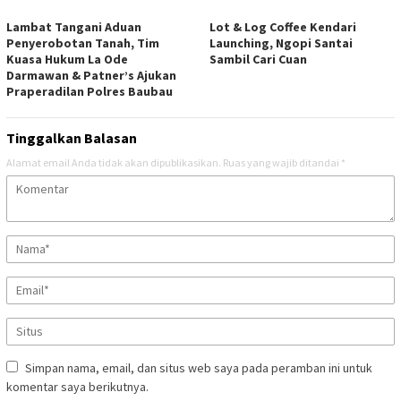
Lambat Tangani Aduan
Lot & Log Coffee Kendari
Penyerobotan Tanah, Tim
Launching, Ngopi Santai
Kuasa Hukum La Ode
Sambil Cari Cuan
Darmawan & Patner’s Ajukan
Praperadilan Polres Baubau
Tinggalkan Balasan
Alamat email Anda tidak akan dipublikasikan.
Ruas yang wajib ditandai
*
Simpan nama, email, dan situs web saya pada peramban ini untuk
komentar saya berikutnya.