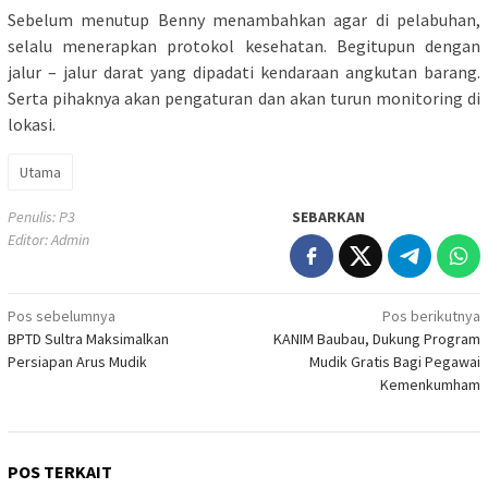
Sebelum menutup Benny menambahkan agar di pelabuhan,
selalu menerapkan protokol kesehatan. Begitupun dengan
jalur – jalur darat yang dipadati kendaraan angkutan barang.
Serta pihaknya akan pengaturan dan akan turun monitoring di
lokasi.
Utama
Penulis: P3
SEBARKAN
Editor: Admin
Navigasi
Pos sebelumnya
Pos berikutnya
BPTD Sultra Maksimalkan
KANIM Baubau, Dukung Program
pos
Persiapan Arus Mudik
Mudik Gratis Bagi Pegawai
Kemenkumham
POS TERKAIT