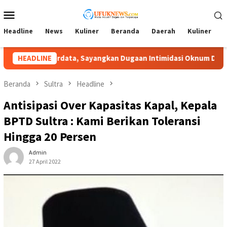
Loncat
Menu
ke
Mobile
konten
Headline
News
Kuliner
Beranda
Daerah
Kuliner
A
ntimidasi Oknum Desa
HEADLINE
Lambat Tangani Aduan Penyerobota
Beranda
Sultra
Headline
Antisipasi Over Kapasitas Kapal, Kepala
BPTD Sultra : Kami Berikan Toleransi
Hingga 20 Persen
Admin
27 April 2022