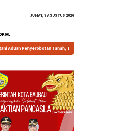
JUMAT, 7 AGUSTUS 2026
ORIAL
ah, Tim Kuasa Hukum La Ode Darmawan & Patner’s Ajukan Prape