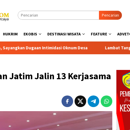
Pencarian
HUKRIM
EKOBIS
DESTINASI WISATA
FEATURE
ADVET
asi Oknum Desa
Lambat Tangani Aduan Penyerobotan Tan
n Jatim Jalin 13 Kerjasama