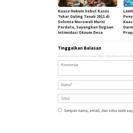
Kuasa Hukum Sebut Kasus
Lamb
Tukar Guling Tanah 2011 di
Peny
Solonsa Morowali Murni
Kuas
Perdata, Sayangkan Dugaan
Darm
Intimidasi Oknum Desa
Prap
Tinggalkan Balasan
Alamat email Anda tidak akan dipublikasikan.
Ru
Simpan nama, email, dan situs web say