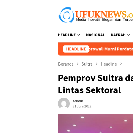
Loncat
ke
konten
HEADLINE
NASIONAL
DAERAH
1 di Solonsa Morowali Murni Perdata, Sayangkan Dugaan Intimid
HEADLINE
Beranda
Sultra
Headline
Pemprov Sultra da
Lintas Sektoral
Admin
21 Juni 2022