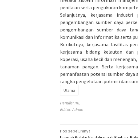
penilaian serta pengukuran kompete
Selanjutnya, kerjasama industri
pengembangan sumber daya perkebu
pengembangan sumber daya tanam
komunikasi dan informatika serta pub
Berikutnya, kerjasama fasilitas 
kerjasama bidang kelautan dan 
koperasi, usaha kecil dan menengah
tanaman pangan. Serta kerjasam
pemanfaatan potensi sumber daya 
rangka pengelolaan potensi dan sum
Utama
Penulis: IKL
Editor: Admin
Navigasi
Pos sebelumnya
Unggah Pelaku Vandalisme di Baubau, Polis