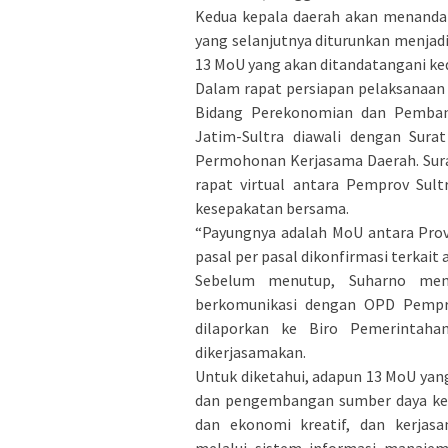
Kedua kepala daerah akan menanda
yang selanjutnya diturunkan menjad
13 MoU yang akan ditandatangani ked
Dalam rapat persiapan pelaksanaan
Bidang Perekonomian dan Pemban
Jatim-Sultra diawali dengan Sura
Permohonan Kerjasama Daerah. Sura
rapat virtual antara Pemprov Sul
kesepakatan bersama.
“Payungnya adalah MoU antara Prov
pasal per pasal dikonfirmasi terkait
Sebelum menutup, Suharno men
berkomunikasi dengan OPD Pemprov
dilaporkan ke Biro Pemerintaha
dikerjasamakan.
Untuk diketahui, adapun 13 MoU yang
dan pengembangan sumber daya ke
dan ekonomi kreatif, dan kerja
melalui sistem informasi manajem