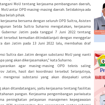
tangani MoU tentang kerjasama pembangunan daerah,
i MoU antar OPD masing-masing daerah. Setidakinya ada
ua belah pihak.
 kerjasama bersama dengan seluruh OPD Sultra, Asisten
gunan Setda Sultra Suharno mengatakan, kerjasama
t Gubernur Jatim pada tanggal 7 Juni 2022 tentang
t tersebut kemudian ditindaklanjuti dengan menggelar
tra dan Jatim pada 13 Juni 2022 lalu, membahas draf
nsi Sultra dan Jatim dengan substansi MoU yang nanti
 apa yang akan dikerjasamakan,” kata Suharno.
yarankan agar masing-masing OPD teknis saling
 Jatim, hasil dari koordinasi tersebut Selanjutnya,
n mengenai substansi yang akan disepakati untuk
 akan ditandatangani, yaitu kerjasama tentang fasilitas
tahanan pangan. Kerjasama pengembangan pariwisata
sama peningkatan pelayanan manajemen kepegawaian
en ASN terintegritas dan assessment center sebagai