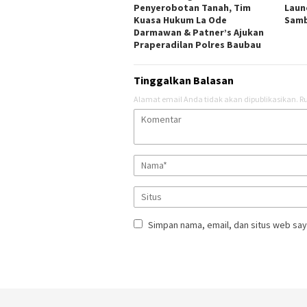
Penyerobotan Tanah, Tim
Laun
Kuasa Hukum La Ode
Samb
Darmawan & Patner’s Ajukan
Praperadilan Polres Baubau
Tinggalkan Balasan
Alamat email Anda tidak akan dipublikasikan.
Ru
Simpan nama, email, dan situs web say