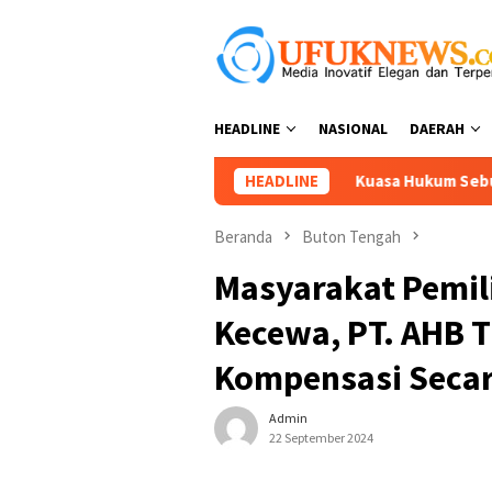
Loncat
ke
konten
HEADLINE
NASIONAL
DAERAH
HEADLINE
Kuasa Hukum Sebut Kasus Tukar 
Beranda
Buton Tengah
Masyarakat Pemil
Kecewa, PT. AHB 
Kompensasi Seca
Admin
22 September 2024