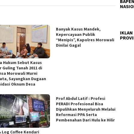
BAPEN
NASIO
Banyak Kasus Mandek,
IKLAN
Kepercayaan Publik
PROVI
“Menipis”, Kapolres Morowali
Dinilai Gagal
a Hukum Sebut Kasus
r Guling Tanah 2011 di
nsa Morowali Murni
ata, Sayangkan Dugaan
midasi Oknum Desa
Prof Abdul Latif : Profesi
PERADI Profesional Bisa
Dipulihkan Menyeluruh Melalui
Reformasi PPA Serta
Pembenahan Dari Hulu ke Hilir
& Log Coffee Kendari