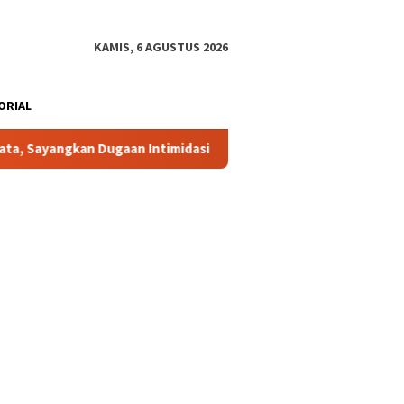
KAMIS, 6 AGUSTUS 2026
ORIAL
an Dugaan Intimidasi Oknum Desa
Lambat Tangani Aduan 