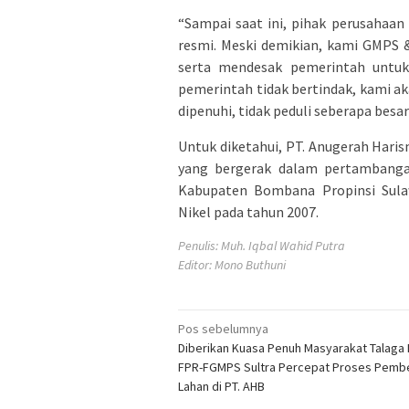
“Sampai saat ini, pihak perusahaa
resmi. Meski demikian, kami GMPS 
serta mendesak pemerintah untuk 
pemerintah tidak bertindak, kami a
dipenuhi, tidak peduli seberapa besa
Untuk diketahui, PT. Anugerah Har
yang bergerak dalam pertambangan
Kabupaten Bombana Propinsi Sulaw
Nikel pada tahun 2007.
Penulis: Muh. Iqbal Wahid Putra
Editor: Mono Buthuni
Navigasi
Pos sebelumnya
Diberikan Kuasa Penuh Masyarakat Talaga 
pos
FPR-FGMPS Sultra Percepat Proses Pemb
Lahan di PT. AHB