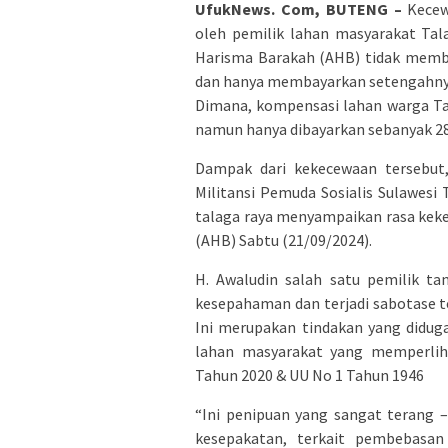
UfukNews. Com, BUTENG –
Kecewa
oleh pemilik lahan masyarakat Tal
Harisma Barakah (AHB) tidak memb
dan hanya membayarkan setengahnya 
Dimana, kompensasi lahan warga Ta
namun hanya dibayarkan sebanyak 28
Dampak dari kekecewaan tersebut,
Militansi Pemuda Sosialis Sulawesi
talaga raya menyampaikan rasa kek
(AHB) Sabtu (21/09/2024).
H. Awaludin salah satu pemilik ta
kesepahaman dan terjadi sabotase te
Ini merupakan tindakan yang didug
lahan masyarakat yang memperlih
Tahun 2020 & UU No 1 Tahun 1946
“Ini penipuan yang sangat terang 
kesepakatan, terkait pembebasan