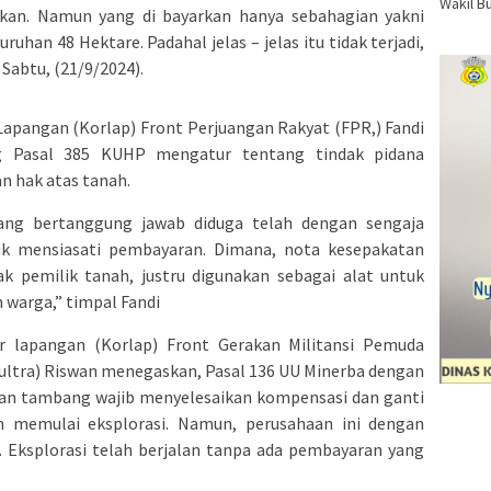
kan. Namun yang di bayarkan hanya sebahagian yakni
ruhan 48 Hektare. Padahal jelas – jelas itu tidak terjadi,
 Sabtu, (21/9/2024).
Lapangan (Korlap) Front Perjuangan Rakyat (FPR,) Fandi
ng Pasal 385 KUHP mengatur tentang tindak pidana
n hak atas tanah.
ang bertanggung jawab diduga telah dengan sengaja
k mensiasati pembayaran. Dimana, nota kesepakatan
k pemilik tanah, justru digunakan sebagai alat untuk
warga,” timpal Fandi
r lapangan (Korlap) Front Gerakan Militansi Pemuda
Sultra) Riswan menegaskan, Pasal 136 UU Minerba dengan
an tambang wajib menyelesaikan kompensasi dan ganti
m memulai eksplorasi. Namun, perusahaan ini dengan
. Eksplorasi telah berjalan tanpa ada pembayaran yang