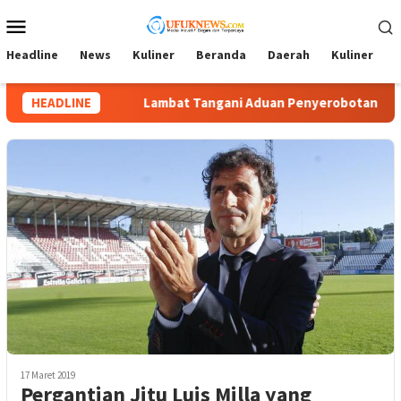
Loncat
Menu
ke
Mobile
konten
Headline
News
Kuliner
Beranda
Daerah
Kuliner
A
uan Penyerobotan Tanah, Tim Kuasa Hukum La Ode Darmawan & P
HEADLINE
17 Maret 2019
Pergantian Jitu Luis Milla yang