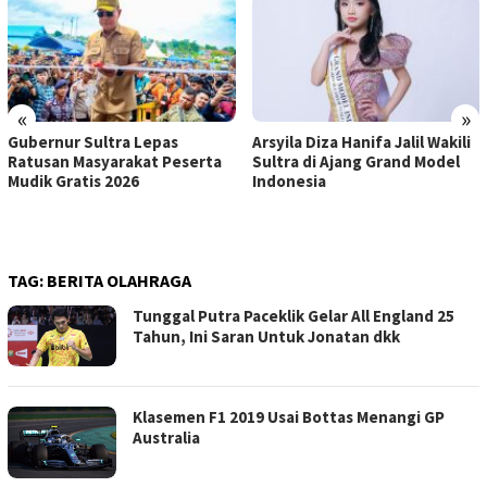
«
»
Arsyila Diza Hanifa Jalil Wakili
PT Vale Hadiri RDP DPR RI,
Sultra di Ajang Grand Model
Tegaskan Komitmen Hilirisasi
Indonesia
dan Kepatuhan Operasional
TAG:
BERITA OLAHRAGA
Tunggal Putra Paceklik Gelar All England 25
Tahun, Ini Saran Untuk Jonatan dkk
Klasemen F1 2019 Usai Bottas Menangi GP
Australia