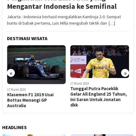
Mengantar Indonesia ke Semifinal
Jakarta - Indonesia berhasil mengalahkan Kamboja 2-0. Sempat
buntu di babak pertama, Luis Milla mengubah taktik dan […]
DESTINASI WISATA
«
»
17 Maret 2019
17 Maret 2019
Tunggal Putra Paceklik
Tontowi Ahmad/Liliyana
1
Gelar All England 25 Tahun,
Natsir Sabet Gelar Juara
K
Ini Saran Untuk Jonatan
Dunia Kedua
B
dkk
A
HEADLINES