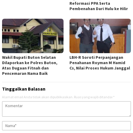
Reformasi PPA Serta
Pembenahan Dari Hulu ke Hilir
Wakil Bupati Buton Selatan
LBH-R Soroti Perpanjangan
Dilaporkan ke Polres Buton,
Penahanan Royman M Hamid
Atas Dugaan Fitnah dan
Cs, Nilai Proses Hukum Janggal
Pencemaran Nama Baik
Tinggalkan Balasan
Alamat email Anda tidak akan dipublikasikan.
Ruas yang wajib ditandai
*