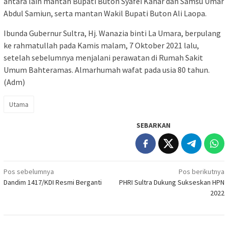
antara lain mantan Bupati Buton Syafei Kahar dan Samsu Umar
Abdul Samiun, serta mantan Wakil Bupati Buton Ali Laopa.
Ibunda Gubernur Sultra, Hj. Wanazia binti La Umara, berpulang
ke rahmatullah pada Kamis malam, 7 Oktober 2021 lalu,
setelah sebelumnya menjalani perawatan di Rumah Sakit
Umum Bahteramas. Almarhumah wafat pada usia 80 tahun.
(Adm)
Utama
SEBARKAN
Navigasi
Pos sebelumnya
Pos berikutnya
Dandim 1417/KDI Resmi Berganti
PHRI Sultra Dukung Sukseskan HPN
pos
2022