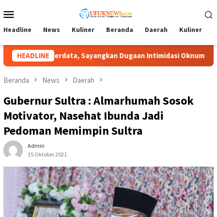
Loncat
Menu
ke
Mobile
konten
Headline
News
Kuliner
Beranda
Daerah
Kuliner
A
imidasi Oknum Desa
HEADLINE
Lambat Tangani Aduan Penyerobotan 
Beranda
News
Daerah
Gubernur Sultra : Almarhumah Sosok
Motivator, Nasehat Ibunda Jadi
Pedoman Memimpin Sultra
Admin
15 Oktober 2021