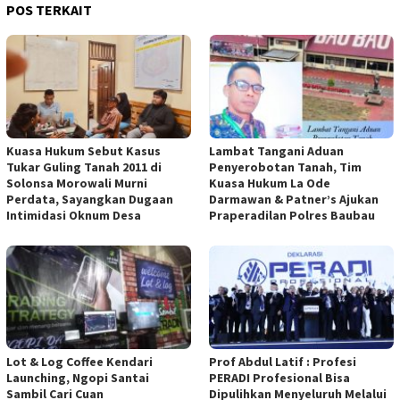
POS TERKAIT
Kuasa Hukum Sebut Kasus
Lambat Tangani Aduan
Tukar Guling Tanah 2011 di
Penyerobotan Tanah, Tim
Solonsa Morowali Murni
Kuasa Hukum La Ode
Perdata, Sayangkan Dugaan
Darmawan & Patner’s Ajukan
Intimidasi Oknum Desa
Praperadilan Polres Baubau
Lot & Log Coffee Kendari
Prof Abdul Latif : Profesi
Launching, Ngopi Santai
PERADI Profesional Bisa
Sambil Cari Cuan
Dipulihkan Menyeluruh Melalui