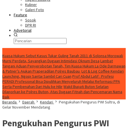
Kuliner
Galeri Foto
Feature
Sosok
DPR RI
Advetorial
HEADLINE
Kuasa Hukum Sebut Kasus Tukar Guling Tanah 2011 di Solonsa Morowali
Murni Perdata, Sayangkan Dugaan Intimidasi Oknum Desa
Lambat
Tangani Aduan Penyerobotan Tanah, Tim Kuasa Hukum La Ode Darmawan
& Patner’s Ajukan Praperadilan Polres Baubau
Lot & Log Coffee Kendari
Launching, Ngopi Santai Sambil Cari Cuan
Prof Abdul Latif : Profesi
PERADI Profesional Bisa Dipulihkan Menyeluruh Melalui Reformasi PPA
Serta Pembenahan Dari Hulu ke Hilir
Wakil Bupati Buton Selatan
Dilaporkan ke Polres Buton, Atas Dugaan Fitnah dan Pencemaran Nama
Baik
Beranda
Daerah
Kendari
Pengukuhan Pengurus PWI Sultra, di
Gelar November Mendatang
Pengukuhan Pengurus PWI