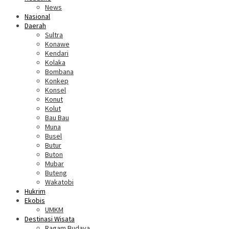
News
Nasional
Daerah
Sultra
Konawe
Kendari
Kolaka
Bombana
Konkep
Konsel
Konut
Kolut
Bau Bau
Muna
Busel
Butur
Buton
Mubar
Buteng
Wakatobi
Hukrim
Ekobis
UMKM
Destinasi Wisata
Ragam Budaya