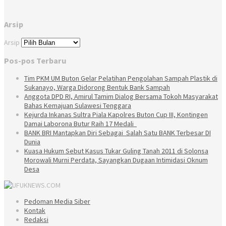
Arsip
Arsip
Pos-pos Terbaru
Tim PKM UM Buton Gelar Pelatihan Pengolahan Sampah Plastik di
Sukanayo, Warga Didorong Bentuk Bank Sampah
Anggota DPD RI, Amirul Tamim Dialog Bersama Tokoh Masyarakat
Bahas Kemajuan Sulawesi Tenggara
Kejurda Inkanas Sultra Piala Kapolres Buton Cup III, Kontingen
Damai Laborona Butur Raih 17 Medali
BANK BRI Mantapkan Diri Sebagai Salah Satu BANK Terbesar DI
Dunia
Kuasa Hukum Sebut Kasus Tukar Guling Tanah 2011 di Solonsa
Morowali Murni Perdata, Sayangkan Dugaan Intimidasi Oknum
Desa
Pedoman Media Siber
Kontak
Redaksi