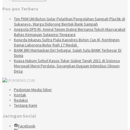
Pos-pos Terbaru
Tim PKM UM Buton Gelar Pelatihan Pengolahan Sampah Plastik di
Sukanayo, Warga Didorong Bentuk Bank Sampah
Anggota DPD RI, Amirul Tamim Dialog Bersama Tokoh Masyarakat
Bahas Kemajuan Sulawesi Tenggara
Kejurda Inkanas Sultra Piala Kapolres Buton Cup III, Kontingen
Damai Laborona Butur Raih 17 Medali
BANK BRI Mantapkan Diri Sebagai Salah Satu BANK Terbesar DI
Dunia
Kuasa Hukum Sebut Kasus Tukar Guling Tanah 2011 di Solonsa
Morowali Murni Perdata, Sayangkan Dugaan Intimidasi Oknum
Desa
Pedoman Media Siber
Kontak
Redaksi
Tentang Kami
Jaringan Social
Facebook