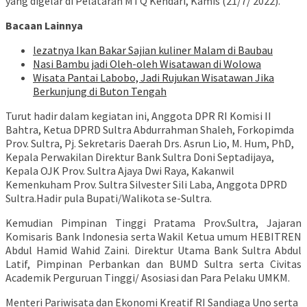
yang digelar di Pelataran MTQ Kendari, Kamis (21/7/ 2022).
Bacaan Lainnya
lezatnya Ikan Bakar Sajian kuliner Malam di Baubau
Nasi Bambu jadi Oleh-oleh Wisatawan di Wolowa
Wisata Pantai Labobo, Jadi Rujukan Wisatawan Jika
Berkunjung di Buton Tengah
Turut hadir dalam kegiatan ini, Anggota DPR RI Komisi II
Bahtra, Ketua DPRD Sultra Abdurrahman Shaleh, Forkopimda
Prov. Sultra, Pj. Sekretaris Daerah Drs. Asrun Lio, M. Hum, PhD,
Kepala Perwakilan Direktur Bank Sultra Doni Septadijaya,
Kepala OJK Prov. Sultra Ajaya Dwi Raya, Kakanwil
Kemenkuham Prov. Sultra Silvester Sili Laba, Anggota DPRD
Sultra.Hadir pula Bupati/Walikota se-Sultra.
Kemudian Pimpinan Tinggi Pratama Prov.Sultra, Jajaran
Komisaris Bank Indonesia serta Wakil Ketua umum HEBITREN
Abdul Hamid Wahid Zaini. Direktur Utama Bank Sultra Abdul
Latif, Pimpinan Perbankan dan BUMD Sultra serta Civitas
Academik Perguruan Tinggi/ Asosiasi dan Para Pelaku UMKM.
Menteri Pariwisata dan Ekonomi Kreatif RI Sandiaga Uno serta