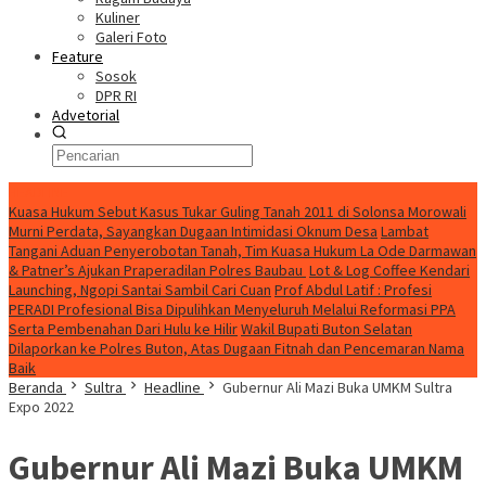
Kuliner
Galeri Foto
Feature
Sosok
DPR RI
Advetorial
HEADLINE
Kuasa Hukum Sebut Kasus Tukar Guling Tanah 2011 di Solonsa Morowali
Murni Perdata, Sayangkan Dugaan Intimidasi Oknum Desa
Lambat
Tangani Aduan Penyerobotan Tanah, Tim Kuasa Hukum La Ode Darmawan
& Patner’s Ajukan Praperadilan Polres Baubau
Lot & Log Coffee Kendari
Launching, Ngopi Santai Sambil Cari Cuan
Prof Abdul Latif : Profesi
PERADI Profesional Bisa Dipulihkan Menyeluruh Melalui Reformasi PPA
Serta Pembenahan Dari Hulu ke Hilir
Wakil Bupati Buton Selatan
Dilaporkan ke Polres Buton, Atas Dugaan Fitnah dan Pencemaran Nama
Baik
Beranda
Sultra
Headline
Gubernur Ali Mazi Buka UMKM Sultra
Expo 2022
Gubernur Ali Mazi Buka UMKM