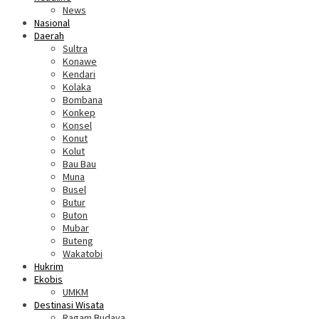
News
Nasional
Daerah
Sultra
Konawe
Kendari
Kolaka
Bombana
Konkep
Konsel
Konut
Kolut
Bau Bau
Muna
Busel
Butur
Buton
Mubar
Buteng
Wakatobi
Hukrim
Ekobis
UMKM
Destinasi Wisata
Ragam Budaya