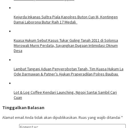
Kejurda Inkanas Sultra Piala Kapolres Buton Cup III, Kontingen
Damai Laborona Butur Raih 17 Medali
Kuasa Hukum Sebut Kasus Tukar Guling Tanah 2011 di Solonsa
Morowali Murni Perdata, Sayangkan Dugaan Intimidasi Oknum
Desa
Lambat Tangani Aduan Penyerobotan Tanah, Tim Kuasa Hukum La
Ode Darmawan & Patner’s Ajukan Praperadilan Polres Baubau
Lot & Log Coffee Kendari Launching, Ngopi Santai Sambil Cari
Cuan
Tinggalkan Balasan
Alamat email Anda tidak akan dipublikasikan.
Ruas yang wajib ditandai
*