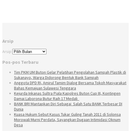
Arsip
Arsip
Pos-pos Terbaru
Tim PKM UM Buton Gelar Pelatihan Pengolahan Sampah Plastik di
Sukanayo, Warga Didorong Bentuk Bank Sampah
Anggota DPD RI, Amirul Tamim Dialog Bersama Tokoh Masyarakat
Bahas Kemajuan Sulawesi Tenggara
Kejurda Inkanas Sultra Piala Kapolres Buton Cup III, Kontingen
Damai Laborona Butur Raih 17 Medali
BANK BRI Mantapkan Diri Sebagai Salah Satu BANK Terbesar DI
Dunia
Kuasa Hukum Sebut Kasus Tukar Guling Tanah 2011 di Solonsa
Morowali Murni Perdata, Sayangkan Dugaan Intimidasi Oknum
Desa