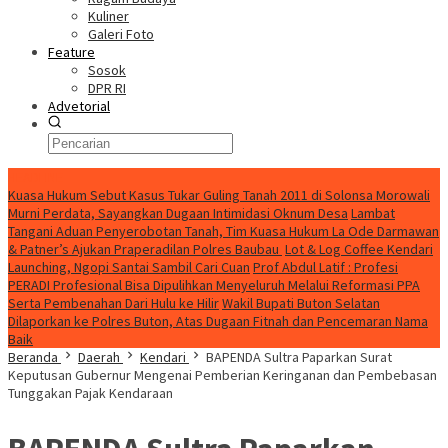
Kuliner
Galeri Foto
Feature
Sosok
DPR RI
Advetorial
HEADLINE
Kuasa Hukum Sebut Kasus Tukar Guling Tanah 2011 di Solonsa Morowali
Murni Perdata, Sayangkan Dugaan Intimidasi Oknum Desa
Lambat
Tangani Aduan Penyerobotan Tanah, Tim Kuasa Hukum La Ode Darmawan
& Patner’s Ajukan Praperadilan Polres Baubau
Lot & Log Coffee Kendari
Launching, Ngopi Santai Sambil Cari Cuan
Prof Abdul Latif : Profesi
PERADI Profesional Bisa Dipulihkan Menyeluruh Melalui Reformasi PPA
Serta Pembenahan Dari Hulu ke Hilir
Wakil Bupati Buton Selatan
Dilaporkan ke Polres Buton, Atas Dugaan Fitnah dan Pencemaran Nama
Baik
Beranda
Daerah
Kendari
BAPENDA Sultra Paparkan Surat
Keputusan Gubernur Mengenai Pemberian Keringanan dan Pembebasan
Tunggakan Pajak Kendaraan