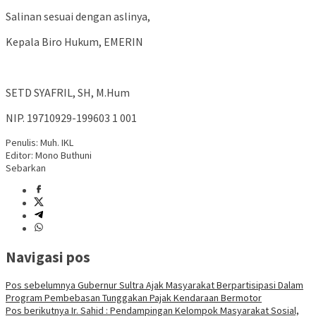
Salinan sesuai dengan aslinya,
Kepala Biro Hukum, EMERIN
SETD SYAFRIL, SH, M.Hum
NIP. 19710929-199603 1 001
Penulis: Muh. IKL
Editor: Mono Buthuni
Sebarkan
Navigasi pos
Pos sebelumnya
Gubernur Sultra Ajak Masyarakat Berpartisipasi Dalam
Program Pembebasan Tunggakan Pajak Kendaraan Bermotor
Pos berikutnya
Ir. Sahid : Pendampingan Kelompok Masyarakat Sosial,