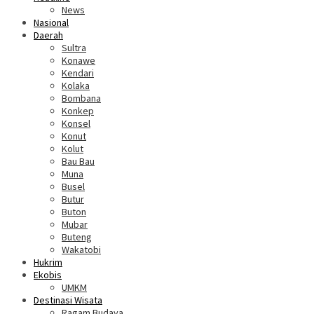
News
Nasional
Daerah
Sultra
Konawe
Kendari
Kolaka
Bombana
Konkep
Konsel
Konut
Kolut
Bau Bau
Muna
Busel
Butur
Buton
Mubar
Buteng
Wakatobi
Hukrim
Ekobis
UMKM
Destinasi Wisata
Ragam Budaya