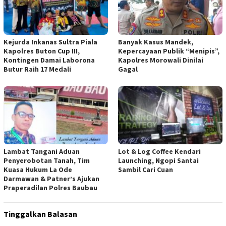
Kejurda Inkanas Sultra Piala
Banyak Kasus Mandek,
Kapolres Buton Cup III,
Kepercayaan Publik “Menipis”,
Kontingen Damai Laborona
Kapolres Morowali Dinilai
Butur Raih 17 Medali
Gagal
Lambat Tangani Aduan
Lot & Log Coffee Kendari
Penyerobotan Tanah, Tim
Launching, Ngopi Santai
Kuasa Hukum La Ode
Sambil Cari Cuan
Darmawan & Patner’s Ajukan
Praperadilan Polres Baubau
Tinggalkan Balasan