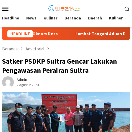
Loncat
Menu
ke
Mobile
konten
Headline
News
Kuliner
Beranda
Daerah
Kuliner
A
bat Tangani Aduan Penyerobotan Tanah, Tim Kuasa Hukum La Od
HEADLINE
Beranda
Advetorial
Satker PSDKP Sultra Gencar Lakukan
Pengawasan Perairan Sultra
Admin
2 Agustus 2024