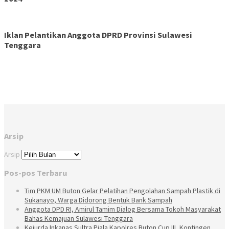
Iklan Pelantikan Anggota DPRD Provinsi Sulawesi
Tenggara
Arsip
Arsip
Pos-pos Terbaru
Tim PKM UM Buton Gelar Pelatihan Pengolahan Sampah Plastik di
Sukanayo, Warga Didorong Bentuk Bank Sampah
Anggota DPD RI, Amirul Tamim Dialog Bersama Tokoh Masyarakat
Bahas Kemajuan Sulawesi Tenggara
Kejurda Inkanas Sultra Piala Kapolres Buton Cup III, Kontingen