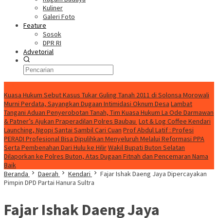
Kuliner
Galeri Foto
Feature
Sosok
DPR RI
Advetorial
HEADLINE
Kuasa Hukum Sebut Kasus Tukar Guling Tanah 2011 di Solonsa Morowali
Murni Perdata, Sayangkan Dugaan Intimidasi Oknum Desa
Lambat
Tangani Aduan Penyerobotan Tanah, Tim Kuasa Hukum La Ode Darmawan
& Patner’s Ajukan Praperadilan Polres Baubau
Lot & Log Coffee Kendari
Launching, Ngopi Santai Sambil Cari Cuan
Prof Abdul Latif : Profesi
PERADI Profesional Bisa Dipulihkan Menyeluruh Melalui Reformasi PPA
Serta Pembenahan Dari Hulu ke Hilir
Wakil Bupati Buton Selatan
Dilaporkan ke Polres Buton, Atas Dugaan Fitnah dan Pencemaran Nama
Baik
Beranda
Daerah
Kendari
Fajar Ishak Daeng Jaya Dipercayakan
Pimpin DPD Partai Hanura Sultra
Fajar Ishak Daeng Jaya