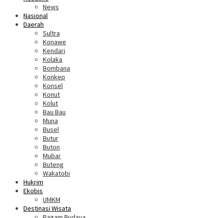
News
Nasional
Daerah
Sultra
Konawe
Kendari
Kolaka
Bombana
Konkep
Konsel
Konut
Kolut
Bau Bau
Muna
Busel
Butur
Buton
Mubar
Buteng
Wakatobi
Hukrim
Ekobis
UMKM
Destinasi Wisata
Ragam Budaya