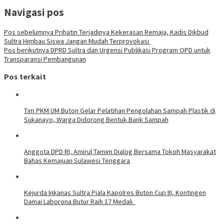
Navigasi pos
Pos sebelumnya
Prihatin Terjadinya Kekerasan Remaja, Kadis Dikbud
Sultra Himbau Siswa Jangan Mudah Terprovokasi
Pos berikutnya
DPRD Sultra dan Urgensi Publikasi Program OPD untuk
Transparansi Pembangunan
Pos terkait
Tim PKM UM Buton Gelar Pelatihan Pengolahan Sampah Plastik di
Sukanayo, Warga Didorong Bentuk Bank Sampah
Anggota DPD RI, Amirul Tamim Dialog Bersama Tokoh Masyarakat
Bahas Kemajuan Sulawesi Tenggara
Kejurda Inkanas Sultra Piala Kapolres Buton Cup III, Kontingen
Damai Laborona Butur Raih 17 Medali