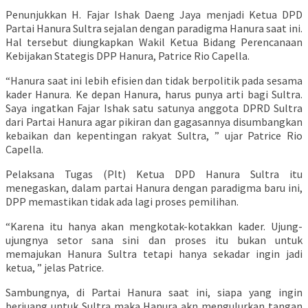
Penunjukkan H. Fajar Ishak Daeng Jaya menjadi Ketua DPD
Partai Hanura Sultra sejalan dengan paradigma Hanura saat ini.
Hal tersebut diungkapkan Wakil Ketua Bidang Perencanaan
Kebijakan Stategis DPP Hanura, Patrice Rio Capella.
“Hanura saat ini lebih efisien dan tidak berpolitik pada sesama
kader Hanura. Ke depan Hanura, harus punya arti bagi Sultra.
Saya ingatkan Fajar Ishak satu satunya anggota DPRD Sultra
dari Partai Hanura agar pikiran dan gagasannya disumbangkan
kebaikan dan kepentingan rakyat Sultra, ” ujar Patrice Rio
Capella.
Pelaksana Tugas (Plt) Ketua DPD Hanura Sultra itu
menegaskan, dalam partai Hanura dengan paradigma baru ini,
DPP memastikan tidak ada lagi proses pemilihan.
“Karena itu hanya akan mengkotak-kotakkan kader. Ujung-
ujungnya setor sana sini dan proses itu bukan untuk
memajukan Hanura Sultra tetapi hanya sekadar ingin jadi
ketua, ” jelas Patrice.
Sambungnya, di Partai Hanura saat ini, siapa yang ingin
berjuang untuk Sultra maka Hanura akn mengulurkan tangan