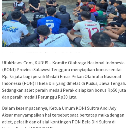
UfukNews. Com, KUDUS – Komite Olahraga Nasional Indonesia
(KONI) Provinsi Sulawesi Tenggara menyiapkan bonus senilai
Rp. 75 juta bagi peraih Medali Emas Pekan Olahraha Nasional
Indonesia (PON) II Bela Diri yang dihelat di Kudus, Jawa Tengah.
Sedangkan atlet peraih medali Perak disiapkan bonus Rp50 juta
dan peraih medali Perunggu Rp30 juta.
Dalam kesempatannya, Ketua Umum KONI Sultra Andi Ady
Aksar menyampaikan hal tersebut saat bertatap muka dengan
atlet, pelatih dan ofisial kontingen PON Bela Diri Sultra di