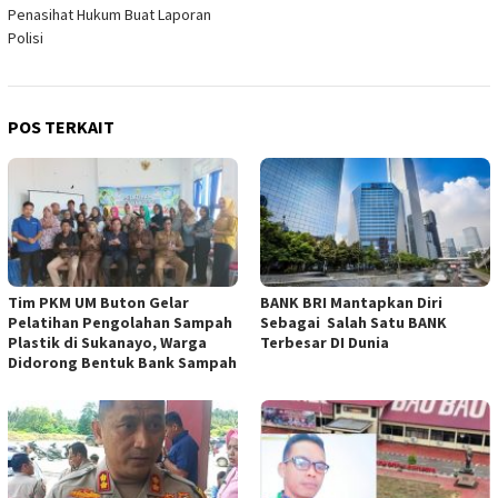
Penasihat Hukum Buat Laporan
Polisi
POS TERKAIT
Tim PKM UM Buton Gelar
BANK BRI Mantapkan Diri
Pelatihan Pengolahan Sampah
Sebagai Salah Satu BANK
Plastik di Sukanayo, Warga
Terbesar DI Dunia
Didorong Bentuk Bank Sampah