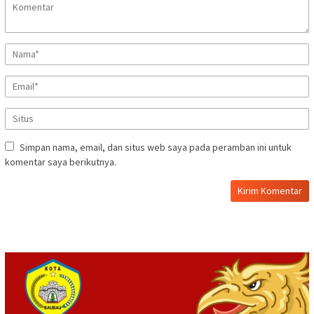
Simpan nama, email, dan situs web saya pada peramban ini untuk
komentar saya berikutnya.