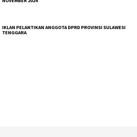
NOVEMBER 2024
IKLAN PELANTIKAN ANGGOTA DPRD PROVINSI SULAWESI
TENGGARA