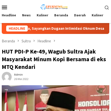
Loncat
Menu
ke
Mobile
konten
Headline
News
Kuliner
Beranda
Daerah
Kuliner
A
num Desa
HEADLINE
Lambat Tangani Aduan Penyerobotan Tanah, Ti
Beranda
Sultra
Headline
HUT PDI-P Ke-49, Wagub Sultra Ajak
Masyarakat Minum Kopi Bersama di eks
MTQ Kendari
Admin
26 Mei 2022