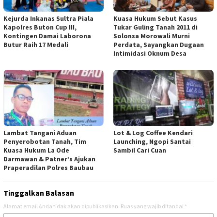
Kejurda Inkanas Sultra Piala
Kuasa Hukum Sebut Kasus
Kapolres Buton Cup III,
Tukar Guling Tanah 2011 di
Kontingen Damai Laborona
Solonsa Morowali Murni
Butur Raih 17 Medali
Perdata, Sayangkan Dugaan
Intimidasi Oknum Desa
Lambat Tangani Aduan
Lot & Log Coffee Kendari
Penyerobotan Tanah, Tim
Launching, Ngopi Santai
Kuasa Hukum La Ode
Sambil Cari Cuan
Darmawan & Patner’s Ajukan
Praperadilan Polres Baubau
Tinggalkan Balasan
Alamat email Anda tidak akan dipublikasikan.
Ruas yang wajib ditandai
*