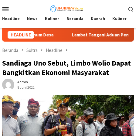
Loncat
Menu
ke
Mobile
konten
Headline
News
Kuliner
Beranda
Daerah
Kuliner
A
at Tangani Aduan Penyerobotan Tanah, Tim Kuasa Hukum La Ode
HEADLINE
Beranda
Sultra
Headline
Sandiaga Uno Sebut, Limbo Wolio Dapat
Bangkitkan Ekonomi Masyarakat
Admin
8 Juni 2022