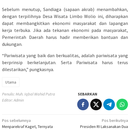
Sebelum menutup, Sandiaga (sapaan akrab) menambahkan,
dengan terpilihnya Desa Wisata Limbo Wolio ini, diharapkan
dapat membangkitkan ekonomi masyarakat dan lapangan
kerja terbuka. Jika ada tekanan ekonomi pada masyarakat,
Pemerintah Daerah harus hadir memberikan bantuan dan
dukungan.
“Pariwisata yang baik dan berkualitas, adalah pariwisata yang
berprinsip berkelanjutan. Serta Pariwisata harus terus
dilestarikan,” pungkasnya.
Utama
Penulis: Muh. Iqbal Wahid Putra
SEBARKAN
Editor: Admin
Navigasi
Pos sebelumnya
Pos berikutnya
Menparekraf Kaget, Ternyata
Presiden RI Laksanakan Dua
pos