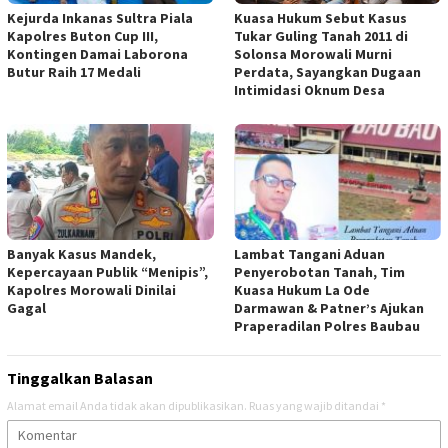
Kejurda Inkanas Sultra Piala
Kuasa Hukum Sebut Kasus
Kapolres Buton Cup III,
Tukar Guling Tanah 2011 di
Kontingen Damai Laborona
Solonsa Morowali Murni
Butur Raih 17 Medali
Perdata, Sayangkan Dugaan
Intimidasi Oknum Desa
Banyak Kasus Mandek,
Lambat Tangani Aduan
Kepercayaan Publik “Menipis”,
Penyerobotan Tanah, Tim
Kapolres Morowali Dinilai
Kuasa Hukum La Ode
Gagal
Darmawan & Patner’s Ajukan
Praperadilan Polres Baubau
Tinggalkan Balasan
Alamat email Anda tidak akan dipublikasikan.
Ruas yang wajib ditandai
*