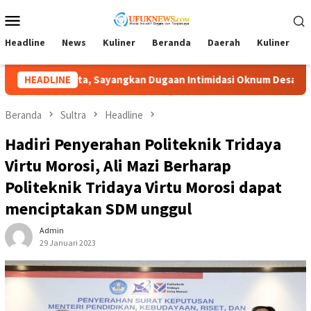
Loncat
Menu
ke
Mobile
konten
Headline
News
Kuliner
Beranda
Daerah
Kuliner
A
midasi Oknum Desa
HEADLINE
Lambat Tangani Aduan Penyerobotan T
Beranda
Sultra
Headline
Hadiri Penyerahan Politeknik Tridaya
Virtu Morosi, Ali Mazi Berharap
Politeknik Tridaya Virtu Morosi dapat
menciptakan SDM unggul
Admin
29 Januari 2023