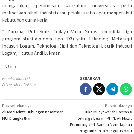
mengatakan, perumusan kurikulum universitas perlu
melibatkan pihak industri atau pelaku usaha agar mengetahui
kebutuhan dunia kerja.
” Dimana, Politeknik Tridaya Virtu Morosi memiliki tiga
program studi diploma tiga (D3) yaitu Teknologi Metalurgi
Industri Logam, Teknologi Sipil dan Teknologi Listrik Industri
Logam, ” tutup Andi Lukman.
Utama
Penulis: Muh. IKL
SEBARKAN
Editor: MonoButhuni
Navigasi
Pos sebelumnya
Pos berikutnya
Ali Mazi Minta Hubungan Kemitraan
Buka Musyawarah Daerah X
pos
MUI Ditingkatkan
Keluarga Besar FKPPI, Ali Mazi :
Forum ini, Jadi Sarana Menetapkan
Program Serta pengurus baru