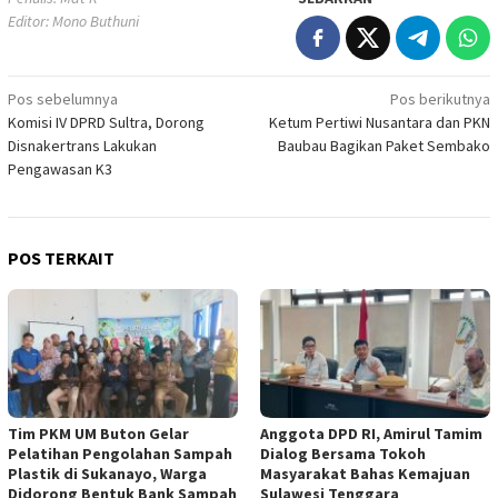
Editor: Mono Buthuni
Navigasi
Pos sebelumnya
Pos berikutnya
Komisi IV DPRD Sultra, Dorong
Ketum Pertiwi Nusantara dan PKN
pos
Disnakertrans Lakukan
Baubau Bagikan Paket Sembako
Pengawasan K3
POS TERKAIT
Tim PKM UM Buton Gelar
Anggota DPD RI, Amirul Tamim
Pelatihan Pengolahan Sampah
Dialog Bersama Tokoh
Plastik di Sukanayo, Warga
Masyarakat Bahas Kemajuan
Didorong Bentuk Bank Sampah
Sulawesi Tenggara