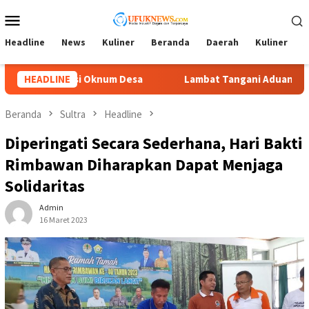
Loncat
Menu
ke
Mobile
konten
Headline
News
Kuliner
Beranda
Daerah
Kuliner
A
 Desa
HEADLINE
Lambat Tangani Aduan Penyerobotan Tanah, Tim K
Beranda
Sultra
Headline
Diperingati Secara Sederhana, Hari Bakti
Rimbawan Diharapkan Dapat Menjaga
Solidaritas
Admin
16 Maret 2023