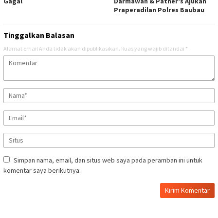
Gagal
Darmawan & Patner’s Ajukan
Praperadilan Polres Baubau
Tinggalkan Balasan
Alamat email Anda tidak akan dipublikasikan.
Ruas yang wajib ditandai
*
Simpan nama, email, dan situs web saya pada peramban ini untuk
komentar saya berikutnya.