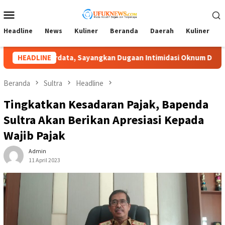
Loncat
Menu
ke
Mobile
konten
Headline
News
Kuliner
Beranda
Daerah
Kuliner
A
 Intimidasi Oknum Desa
HEADLINE
Lambat Tangani Aduan Penyerob
Beranda
Sultra
Headline
Tingkatkan Kesadaran Pajak, Bapenda
Sultra Akan Berikan Apresiasi Kepada
Wajib Pajak
Admin
11 April 2023