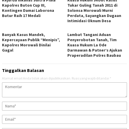
Kejurda Inkanas Sultra Piala
Kuasa Hukum Sebut Kasus
Kapolres Buton Cup III,
Tukar Guling Tanah 2011 di
Kontingen Damai Laborona
Solonsa Morowali Murni
Butur Raih 17 Medali
Perdata, Sayangkan Dugaan
Intimidasi Oknum Desa
Banyak Kasus Mandek,
Lambat Tangani Aduan
Kepercayaan Publik “Menipis”,
Penyerobotan Tanah, Tim
Kapolres Morowali Dinilai
Kuasa Hukum La Ode
Gagal
Darmawan & Patner’s Ajukan
Praperadilan Polres Baubau
Tinggalkan Balasan
Alamat email Anda tidak akan dipublikasikan.
Ruas yang wajib ditandai
*