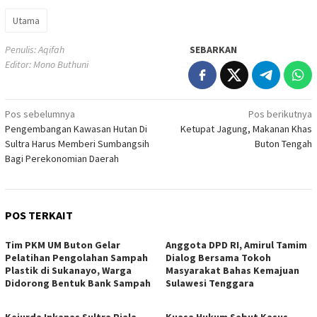
Utama
Penulis: Aqifah
SEBARKAN
Editor: Mono Buthuni
Navigasi
Pos sebelumnya
Pos berikutnya
Pengembangan Kawasan Hutan Di
Ketupat Jagung, Makanan Khas
pos
Sultra Harus Memberi Sumbangsih
Buton Tengah
Bagi Perekonomian Daerah
POS TERKAIT
Tim PKM UM Buton Gelar
Anggota DPD RI, Amirul Tamim
Pelatihan Pengolahan Sampah
Dialog Bersama Tokoh
Plastik di Sukanayo, Warga
Masyarakat Bahas Kemajuan
Didorong Bentuk Bank Sampah
Sulawesi Tenggara