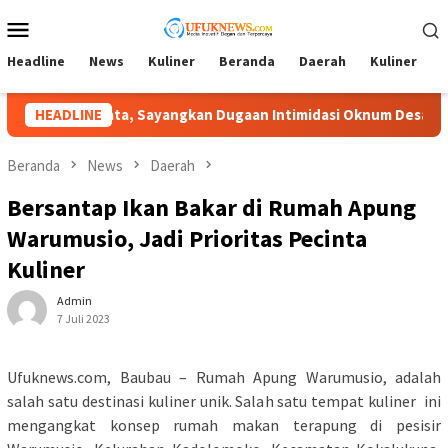
Loncat
Menu
ke
Mobile
konten
Headline
News
Kuliner
Beranda
Daerah
Kuliner
A
kan Dugaan Intimidasi Oknum Desa
HEADLINE
Lambat Tangani Aduan
Beranda
News
Daerah
Bersantap Ikan Bakar di Rumah Apung
Warumusio, Jadi Prioritas Pecinta
Kuliner
Admin
7 Juli 2023
Ufuknews.com, Baubau – Rumah Apung Warumusio, adalah
salah satu destinasi kuliner unik. Salah satu tempat kuliner ini
mengangkat konsep rumah makan terapung di pesisir