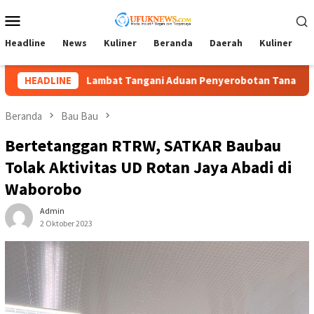
Loncat
Menu
ke
Mobile
konten
Headline
News
Kuliner
Beranda
Daerah
Kuliner
A
Lambat Tangani Aduan Penyerobotan Tanah, Tim Kuasa Hukum La
HEADLINE
Beranda
Bau Bau
Bertetanggan RTRW, SATKAR Baubau
Tolak Aktivitas UD Rotan Jaya Abadi di
Waborobo
Admin
2 Oktober 2023