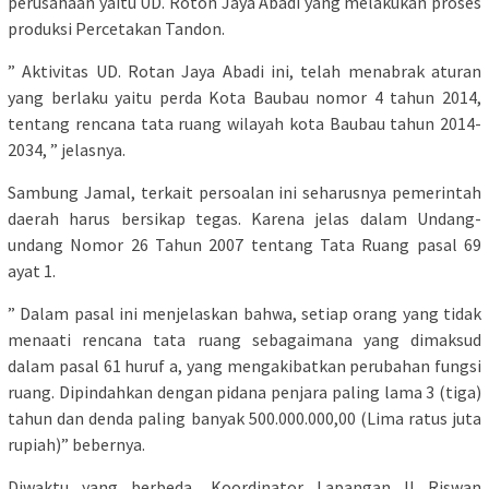
perusahaan yaitu UD. Roton Jaya Abadi yang melakukan proses
produksi Percetakan Tandon.
” Aktivitas UD. Rotan Jaya Abadi ini, telah menabrak aturan
yang berlaku yaitu perda Kota Baubau nomor 4 tahun 2014,
tentang rencana tata ruang wilayah kota Baubau tahun 2014-
2034, ” jelasnya.
Sambung Jamal, terkait persoalan ini seharusnya pemerintah
daerah harus bersikap tegas. Karena jelas dalam Undang-
undang Nomor 26 Tahun 2007 tentang Tata Ruang pasal 69
ayat 1.
” Dalam pasal ini menjelaskan bahwa, setiap orang yang tidak
menaati rencana tata ruang sebagaimana yang dimaksud
dalam pasal 61 huruf a, yang mengakibatkan perubahan fungsi
ruang. Dipindahkan dengan pidana penjara paling lama 3 (tiga)
tahun dan denda paling banyak 500.000.000,00 (Lima ratus juta
rupiah)” bebernya.
Diwaktu yang berbeda, Koordinator Lapangan II Riswan