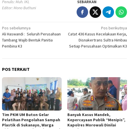
Penulis: Muh. IKL
SEBARKAN
Editor: Mono Buthuni
Navigasi
Pos sebelumnya
Pos berikutnya
Ali Haswandi : Seluruh Perusahaan
Catat 436 Kasus Kecelakaan Kerja,
pos
Tambang Wajib Bentuk Panitia
Disnakertrans Sultra Himbau
Pembina K3
Setiap Perusahaan Optimalkan K3
POS TERKAIT
Tim PKM UM Buton Gelar
Banyak Kasus Mandek,
Pelatihan Pengolahan Sampah
Kepercayaan Publik “Menipis”,
Plastik di Sukanayo, Warga
Kapolres Morowali Dinilai