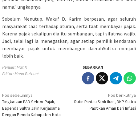
nama.” ungkapnya.
Sebelum Menutup. Wakuf D. Karim berpesan, agar seluruh
masyarakat taat terhadap aturan, serta taat membayar pajak.
Karena pajak sekalipun dia itu sumbangan, tapi sifatnya wajib.
Jadi, selai lagi Ia menegaskan, agar setiap pemilik kendaraan
membayar pajak untuk membangun daerahSultra menjadi
lebih baik.
Penulis: Mat R
SEBARKAN
Editor: Mono Buthuni
Navigasi
Pos sebelumnya
Pos berikutnya
Tingkatkan PAD Sektor Pajak,
Rutin Pantau Stok Ikan, DKP Sultra
pos
Bapenda Sultra Jalin Kerjasama
Pastikan Aman Dari Inflasi
Dengan Pemda Kabupaten-Kota