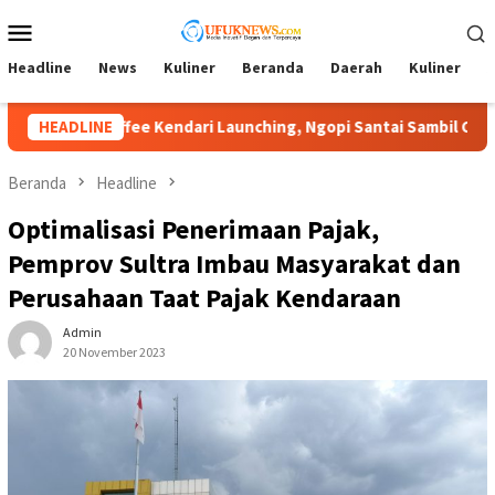
Loncat
Menu
ke
Mobile
konten
Headline
News
Kuliner
Beranda
Daerah
Kuliner
A
endari Launching, Ngopi Santai Sambil Cari Cuan
HEADLINE
Prof Ab
Beranda
Headline
Optimalisasi Penerimaan Pajak,
Pemprov Sultra Imbau Masyarakat dan
Perusahaan Taat Pajak Kendaraan
Admin
20 November 2023