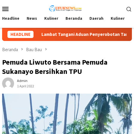
Loncat
Menu
ke
Mobile
konten
Headline
News
Kuliner
Beranda
Daerah
Kuliner
A
yerobotan Tanah, Tim Kuasa Hukum La Ode Darmawan & Patner’s
HEADLINE
Beranda
Bau Bau
Pemuda Liwuto Bersama Pemuda
Sukanayo Bersihkan TPU
Admin
1 April 2022