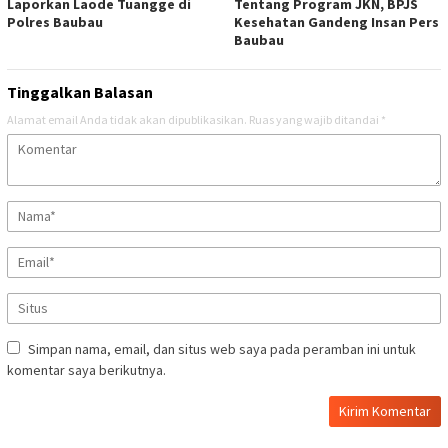
Laporkan Laode Tuangge di
Tentang Program JKN, BPJS
Polres Baubau
Kesehatan Gandeng Insan Pers
Baubau
Tinggalkan Balasan
Alamat email Anda tidak akan dipublikasikan.
Ruas yang wajib ditandai
*
Simpan nama, email, dan situs web saya pada peramban ini untuk
komentar saya berikutnya.