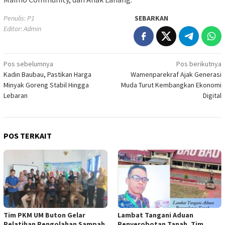
Penulis: P1
SEBARKAN
Editor: Admin
Navigasi
Pos sebelumnya
Pos berikutnya
Kadin Baubau, Pastikan Harga
Wamenparekraf Ajak Generasi
pos
Minyak Goreng Stabil Hingga
Muda Turut Kembangkan Ekonomi
Lebaran
Digital
POS TERKAIT
Tim PKM UM Buton Gelar
Lambat Tangani Aduan
Pelatihan Pengolahan Sampah
Penyerobotan Tanah, Tim