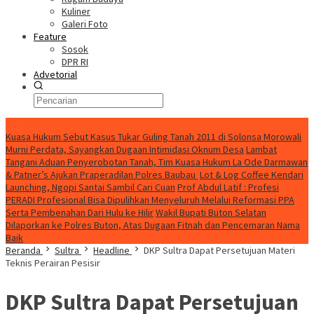
Kuliner
Galeri Foto
Feature
Sosok
DPR RI
Advetorial
HEADLINE
Kuasa Hukum Sebut Kasus Tukar Guling Tanah 2011 di Solonsa Morowali
Murni Perdata, Sayangkan Dugaan Intimidasi Oknum Desa
Lambat
Tangani Aduan Penyerobotan Tanah, Tim Kuasa Hukum La Ode Darmawan
& Patner’s Ajukan Praperadilan Polres Baubau
Lot & Log Coffee Kendari
Launching, Ngopi Santai Sambil Cari Cuan
Prof Abdul Latif : Profesi
PERADI Profesional Bisa Dipulihkan Menyeluruh Melalui Reformasi PPA
Serta Pembenahan Dari Hulu ke Hilir
Wakil Bupati Buton Selatan
Dilaporkan ke Polres Buton, Atas Dugaan Fitnah dan Pencemaran Nama
Baik
Beranda
Sultra
Headline
DKP Sultra Dapat Persetujuan Materi
Teknis Perairan Pesisir
DKP Sultra Dapat Persetujuan