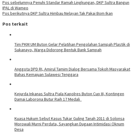
Pos sebelumnya
Penuhi Standar Ramah Lingkungan, DKP Sultra Bangun
IPAL di Wameo
Pos berikutnya
DKP Sultra Himbau Nelayan Tak Pakai Bom Ikan
Pos terkait
Tim PKM UM Buton Gelar Pelatihan Pengolahan Sampah Plastik di
Sukanayo, Warga Didorong Bentuk Bank Sampah
Anggota DPD RI, Amirul Tamim Dialog Bersama Tokoh Masyarakat
Bahas Kemajuan Sulawesi Tenggara
Kejurda Inkanas Sultra Piala Kapolres Buton Cup III, Kontingen
Damai Laborona Butur Raih 17 Medali
Kuasa Hukum Sebut Kasus Tukar Guling Tanah 2011 di Solonsa
Morowali Murni Perdata, Sayangkan Dugaan Intimidasi Oknum
Desa