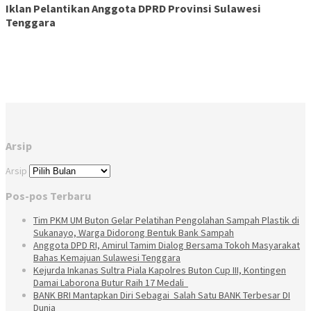
Iklan Pelantikan Anggota DPRD Provinsi Sulawesi
Tenggara
Arsip
Arsip
Pos-pos Terbaru
Tim PKM UM Buton Gelar Pelatihan Pengolahan Sampah Plastik di
Sukanayo, Warga Didorong Bentuk Bank Sampah
Anggota DPD RI, Amirul Tamim Dialog Bersama Tokoh Masyarakat
Bahas Kemajuan Sulawesi Tenggara
Kejurda Inkanas Sultra Piala Kapolres Buton Cup III, Kontingen
Damai Laborona Butur Raih 17 Medali
BANK BRI Mantapkan Diri Sebagai Salah Satu BANK Terbesar DI
Dunia