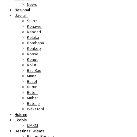
News
Nasional
Daerah
Sultra
Konawe
Kendari
Kolaka
Bombana
Konkep
Konsel
Konut
Kolut
Bau Bau
Muna
Busel
Butur
Buton
Mubar
Buteng
Wakatobi
Hukrim
Ekobis
UMKM
Destinasi Wisata
Ragam Budaya