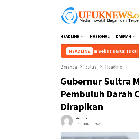
Loncat
ke
konten
HEADLINE
NASIONAL
DAERAH
Kuasa Hukum Sebut Kasus Tukar Guling Tanah 2011 di Solonsa 
HEADLINE
Beranda
Sultra
Headline
Gubernur Sultra M
Pembuluh Darah O
Dirapikan
Admin
14 Februari 2023