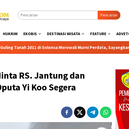
Pencarian
HUKRIM
EKOBIS
DESTINASI WISATA
FEATURE
ADVET
Morowali Murni Perdata, Sayangkan Dugaan Intimidasi Oknum Des
inta RS. Jantung dan
puta Yi Koo Segera