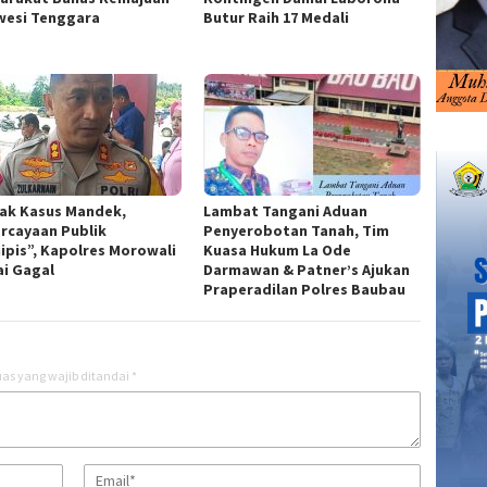
wesi Tenggara
Butur Raih 17 Medali
ak Kasus Mandek,
Lambat Tangani Aduan
rcayaan Publik
Penyerobotan Tanah, Tim
ipis”, Kapolres Morowali
Kuasa Hukum La Ode
ai Gagal
Darmawan & Patner’s Ajukan
Praperadilan Polres Baubau
as yang wajib ditandai
*