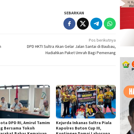
SEBARKAN
Pos berikutnya
n
DPD HKTI Sultra Akan Gelar Jalan Santai di Baubau,
Hadiahkan Paket Umrah Bagi Pemenang
ota DPD RI, Amirul Tamim
Kejurda Inkanas Sultra Piala
og Bersama Tokoh
Kapolres Buton Cup III,
arakat Bahas Kemajuan
Kontingen Damai Laborona