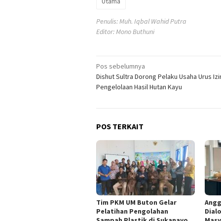
Utama
Penulis: Muh. Iqbal Wahid Putra
Editor: Mono Buthuni
Navigasi
Pos sebelumnya
Dishut Sultra Dorong Pelaku Usaha Urus Izi
pos
Pengelolaan Hasil Hutan Kayu
POS TERKAIT
Tim PKM UM Buton Gelar
Angg
Pelatihan Pengolahan
Dial
Sampah Plastik di Sukanayo,
Masy