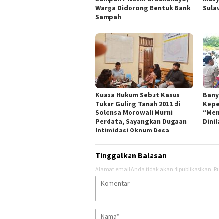
Warga Didorong Bentuk Bank
Sula
Sampah
Kuasa Hukum Sebut Kasus
Bany
Tukar Guling Tanah 2011 di
Kepe
Solonsa Morowali Murni
“Men
Perdata, Sayangkan Dugaan
Dinil
Intimidasi Oknum Desa
Tinggalkan Balasan
Alamat email Anda tidak akan dipublikasikan.
Ru